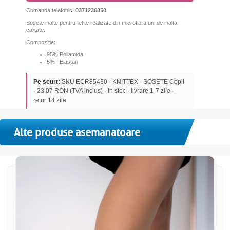
Comanda telefonic:
0371236350
Sosete inalte pentru fetite realizate din microfibra uni de inalta
calitate.
Compozitie:
95% Poliamida
5% Elastan
Pe scurt:
SKU ECR85430 · KNITTEX · SOSETE Copii
· 23,07 RON (TVA inclus) · In stoc · livrare 1-7 zile ·
retur 14 zile
Alte produse asemanatoare