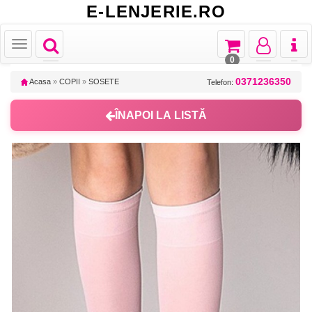
E-LENJERIE.RO
Toggle
Toggle
Toggle
Toggl
Toggle
navigation
navigation
navigation
naviga
navigation
0
0371236350
Acasa
»
COPII
»
SOSETE
Telefon:
ÎNAPOI LA LISTĂ