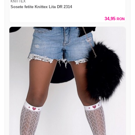
KNITTEX
Sosete fetite Knittex Lita DR 2314
34,95
RON