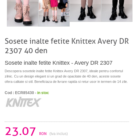
Sosete inalte fetite Knittex Avery DR
2307 40 den
Sosete inalte fetite Knittex - Avery DR 2307
Descopera sosetele inalte fetite Knittex Avery DR 2307, ideale pentru confortul
zilnic. Cu un design elegant si un grad de opacitate de 40 den, aceste sosete
ofera calitate si stil. Beneficiaza de livrare rapida si retur usor in termen de 14 zile.
Cod : ECR85430 -
in stoc
23.07
RON
(tva inclus)