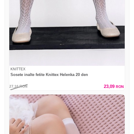
KNITTEX
Sosete inalte fetite Knittex Helenka 20 den
23,09
27,16
RON
RON