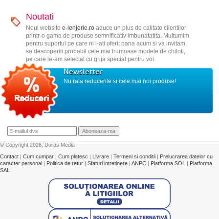
Noutati
Noul website
e-lenjerie.ro
aduce un plus de calitate clientilor
printr-o gama de produse semnificativ imbunatatita. Multumim
pentru suportul pe care ni l-ati oferit pana acum si va invitam
sa descoperiti probabil cele mai frumoase modele de chiloti,
pe care le-am selectat cu grija special pentru voi.
Newsletter
Nu rata reducerile si cele mai noi produse!
© Copyright 2026, Duras Media
Contact
|
Cum cumpar
|
Cum platesc
|
Livrare
|
Termeni si conditii
|
Prelucrarea datelor cu
caracter personal
|
Politica de retur
|
Sfaturi intretinere
|
ANPC
|
Platforma SOL
|
Platforma
SAL