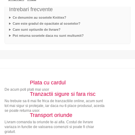
Intrebari frecvente
Ce denumire au sosetele Knittex?
Care este gradul de opacitate al sosetelor?
Care sunt optiunile de livrare?
Pot returna sosetele daca nu sunt multumit?
Plata cu cardul
De acum poti plati mai usor
Tranzactii sigure si fara risc
Nu trebuie sa-ti mai fie frica de tranzactiile online, acum sunt
tot mai sigur si protejate, iar daca nu-ti place produsul, acesta
se poate returna usor.
Transport oriunde
Livram comanda ta oriunde te-ai afla. Costul de livrare
variaza in functie de valoarea comenzii si poate fi chiar
gratuit.