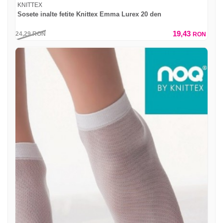
KNITTEX
Sosete inalte fetite Knittex Emma Lurex 20 den
19,43
24,29
RON
RON