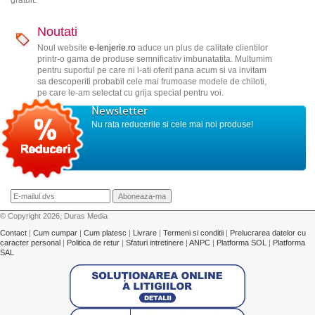
gratuit.
Noutati
Noul website
e-lenjerie.ro
aduce un plus de calitate clientilor
printr-o gama de produse semnificativ imbunatatita. Multumim
pentru suportul pe care ni l-ati oferit pana acum si va invitam
sa descoperiti probabil cele mai frumoase modele de chiloti,
pe care le-am selectat cu grija special pentru voi.
Newsletter
Nu rata reducerile si cele mai noi produse!
© Copyright 2026, Duras Media
Contact
|
Cum cumpar
|
Cum platesc
|
Livrare
|
Termeni si conditii
|
Prelucrarea datelor cu
caracter personal
|
Politica de retur
|
Sfaturi intretinere
|
ANPC
|
Platforma SOL
|
Platforma
SAL