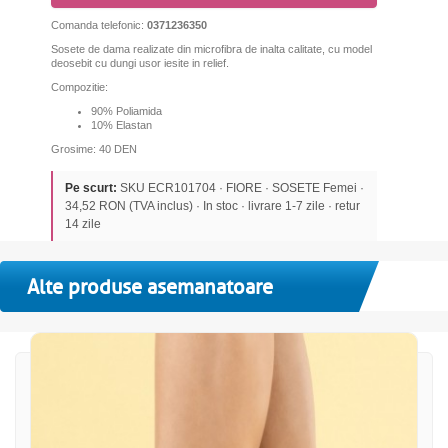
Comanda telefonic:
0371236350
Sosete de dama realizate din microfibra de inalta calitate, cu model
deosebit cu dungi usor iesite in relief.
Compozitie:
90% Poliamida
10% Elastan
Grosime: 40 DEN
Pe scurt:
SKU ECR101704 · FIORE · SOSETE Femei ·
34,52 RON (TVA inclus) · In stoc · livrare 1-7 zile · retur
14 zile
Alte produse asemanatoare