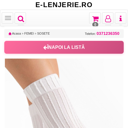
E-LENJERIE.RO
Toggle
Toggle
Toggle
Toggl
Toggle
navigation
navigation
navigation
naviga
navigation
0
0371236350
Acasa
»
FEMEI
»
SOSETE
Telefon:
ÎNAPOI LA LISTĂ