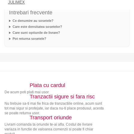
JULIMEX
Intrebari frecvente
Ce denumire au sosetele?
Care este densitatea sosetelor?
Care sunt optiunile de livrare?
Pot returna sosetele?
Plata cu cardul
De acum poti plati mai usor
Tranzactii sigure si fara risc
Nu trebuie sa-ti mai fie frica de tranzactiile online, acum sunt
tot mai sigur si protejate, iar daca nu-ti place produsul, acesta
se poate returna usor.
Transport oriunde
Livram comanda ta oriunde te-ai afla. Costul de livrare
variaza in functie de valoarea comenzii si poate fi chiar