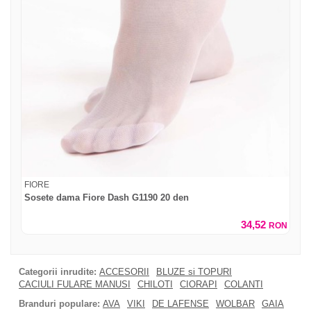
FIORE
Sosete dama Fiore Dash G1190 20 den
34,52
RON
Categorii inrudite:
ACCESORII
BLUZE si TOPURI
CACIULI FULARE MANUSI
CHILOTI
CIORAPI
COLANTI
Branduri populare:
AVA
VIKI
DE LAFENSE
WOLBAR
GAIA