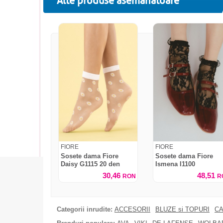
Alte produse asemanatoare
FIORE
FIORE
Sosete dama Fiore
Sosete dama Fiore
Daisy G1115 20 den
Ismena I1100
30,46
48,51
RON
R
Categorii inrudite:
ACCESORII
BLUZE si TOPURI
CA