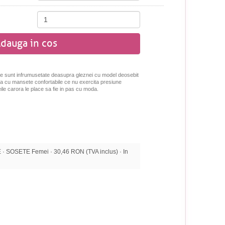
dauga in cos
le sunt infrumusetate deasupra gleznei cu model deosebit
ara cu mansete confortabile ce nu exercita presiune
ile carora le place sa fie in pas cu moda.
 SOSETE Femei · 30,46 RON (TVA inclus) · In