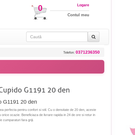
Logare
0
Contul meu
0371236350
Telefon:
 Cupido G1191 20 den
o G1191 20 den
ea perfecta pentru confort si stil. Cu o densitate de 20 den, aceste
u orice ocazie. Beneficiaza de livrare rapida in 24 de ore si retur in
e cumparaturi fara griji.