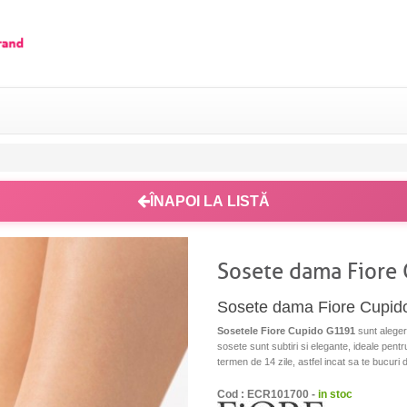
ÎNAPOI LA LISTĂ
Sosete dama Fiore
Sosete dama Fiore Cupid
Sosetele Fiore Cupido G1191
sunt aleger
sosete sunt subtiri si elegante, ideale pentr
termen de 14 zile, astfel incat sa te bucuri d
Cod : ECR101700 -
in stoc