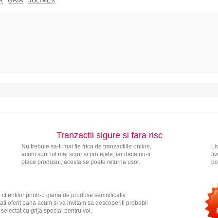
R
GAIA
JULIMEX
Tranzactii sigure si fara risc
Nu trebuie sa-ti mai fie frica de tranzactiile online,
Li
acum sunt tot mai sigur si protejate, iar daca nu-ti
li
place produsul, acesta se poate returna usor.
po
 clientilor printr-o gama de produse semnificativ
ati oferit pana acum si va invitam sa descoperiti probabil
electat cu grija special pentru voi.