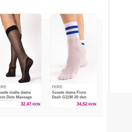
IORE
FIORE
sete inalte dama
Sosete dama Fiore
ore Dots Massage
Dash G1190 20 den
106 20 den
32,47
34,52
RON
RON