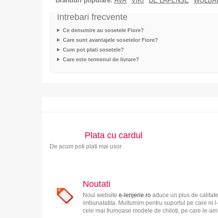
Branduri populare:
AVA
VIKI
DE LAFENSE
WOLBA
Intrebari frecvente
Ce denumire au sosetele Fiore?
Care sunt avantajele sosetelor Fiore?
Cum pot plati sosetele?
Care este termenul de livrare?
Plata cu cardul
De acum poti plati mai usor
Noutati
Noul website
e-lenjerie.ro
aduce un plus de calitate
imbunatatita. Multumim pentru suportul pe care ni l-
cele mai frumoase modele de chiloti, pe care le-am s