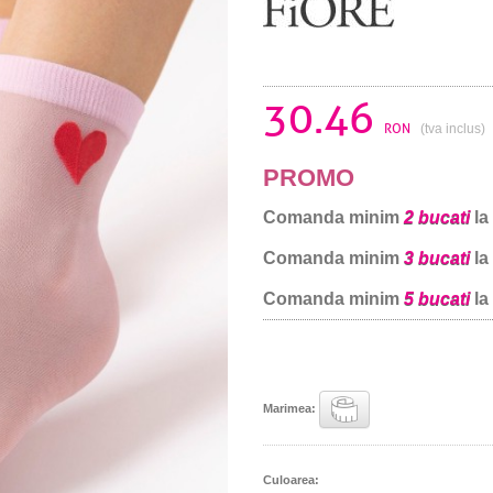
30.46
RON
(tva inclus)
PROMO
Comanda minim
2 bucati
la
Comanda minim
3 bucati
la
Comanda minim
5 bucati
la
Marimea:
Culoarea: