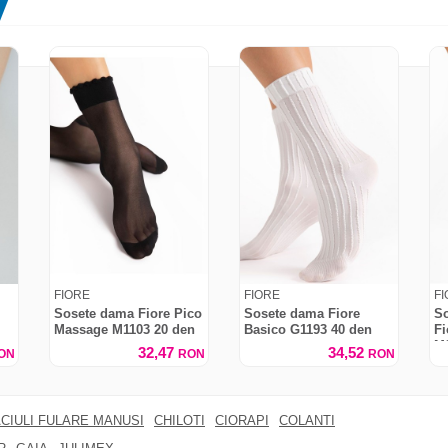
FIORE
FIORE
F
Sosete dama Fiore Pico
Sosete dama Fiore
So
Massage M1103 20 den
Basico G1193 40 den
Fi
M2
32,47
34,52
ON
RON
RON
CIULI FULARE MANUSI
CHILOTI
CIORAPI
COLANTI