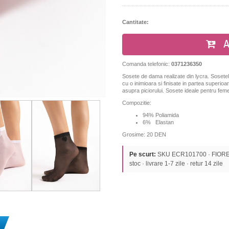
Cantitate:
A
Comanda telefonic:
0371236350
Sosete de dama realizate din lycra. Sosete
cu o inimioara
si finisate in partea superio
asupra piciorului
. Sosete ideale pentru feme
Compozitie:
94% Poliamida
6% Elastan
Grosime: 20 DEN
Pe scurt:
SKU ECR101700 · FIORE ·
stoc · livrare 1-7 zile · retur 14 zile