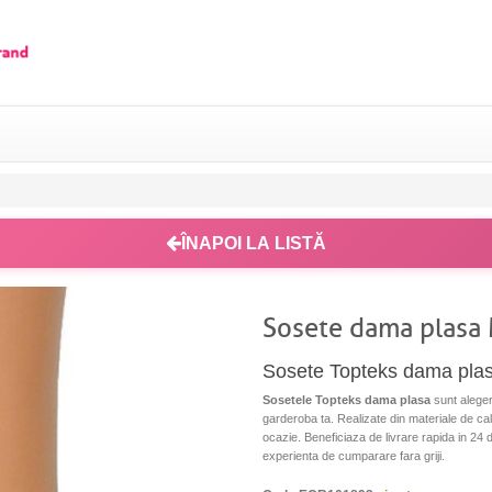
ÎNAPOI LA LISTĂ
Sosete dama plasa
Sosete Topteks dama plasa 
Sosetele Topteks dama plasa
sunt aleger
garderoba ta. Realizate din materiale de cali
ocazie. Beneficiaza de livrare rapida in 24 de
experienta de cumparare fara griji.