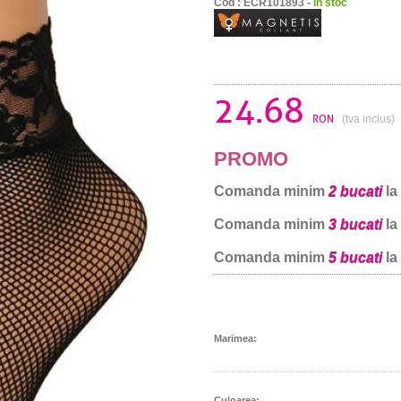
Cod : ECR101893 -
in stoc
24.68
RON
(tva inclus)
PROMO
Comanda minim
2 bucati
la
Comanda minim
3 bucati
la
Comanda minim
5 bucati
la
Marimea:
Culoarea: