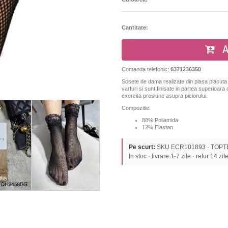
Cantitate:
A
Comanda telefonic:
0371236350
Sosete de dama realizate din plasa placuta la
varfuri si sunt finisate in partea superioar
exercita presiune asupra piciorului.
Compozitie:
88% Poliamida
12% Elastan
Pe scurt:
SKU ECR101893 · TOPTEKS
In stoc · livrare 1-7 zile · retur 14 zil