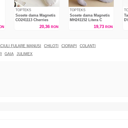
TOPTEKS
TOPTEKS
T
Sosete dama Magnetis
Sosete dama Magnetis
Ta
CO241113 Cherries
MH241152 Litera C
D
20,36
19,73
ON
RON
RON
CIULI FULARE MANUSI
CHILOTI
CIORAPI
COLANTI
R
GAIA
JULIMEX