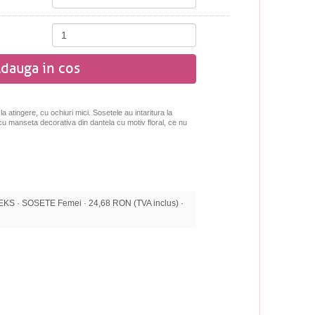
dauga in cos
 atingere, cu ochiuri mici. Sosetele au intaritura la
a cu manseta decorativa din dantela cu motiv floral, ce nu
 · SOSETE Femei · 24,68 RON (TVA inclus) ·
e