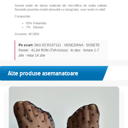
Sosete inalte de dama realizate din microfibra de inalta calitate.
Sosetele prezinta model deosebit cu dungi late, usor iesite in relief.
Compozitie:
93% Poliamida
7% Elastan
Grosime: 40 DEN
Pe scurt:
SKU ECR107111 · VENEZIANA · SOSETE
Femei · 41,84 RON (TVA inclus) · In stoc · livrare 1-7
zile · retur 14 zile
Alte produse asemanatoare