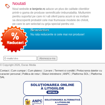
Noutati
Noul website
e-lenjerie.ro
aduce un plus de calitate clientilor
printr-o gama de produse semnificativ imbunatatita. Multumim
pentru suportul pe care ni l-ati oferit pana acum si va invitam
sa descoperiti probabil cele mai frumoase modele de chiloti,
pe care le-am selectat cu grija special pentru voi.
Newsletter
Nu rata reducerile si cele mai noi produse!
© Copyright 2026, Duras Media
Contact
|
Cum cumpar
|
Cum platesc
|
Livrare
|
Termeni si conditii
|
Prelucrarea datelor cu
caracter personal
|
Politica de retur
|
Sfaturi intretinere
|
ANPC
|
Platforma SOL
|
Platforma
SAL