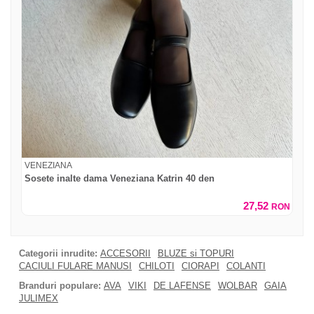
VENEZIANA
Sosete inalte dama Veneziana Katrin 40 den
27,52
RON
Categorii inrudite:
ACCESORII
BLUZE si TOPURI
CACIULI FULARE MANUSI
CHILOTI
CIORAPI
COLANTI
Branduri populare:
AVA
VIKI
DE LAFENSE
WOLBAR
GAIA
JULIMEX