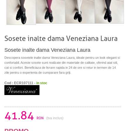
Sosete inalte dama Veneziana Laura
Sosete inalte dama Veneziana Laura
Descopera sosetele inalte dama Veneziana Laura, ideale pentru un look elegant si
confortabil. Aceste sosete sunt realizate din materiale de calitate, oferind atat stil,
cat si confort. Beneficiaza de livrare rapida in 24 de ore si retur in termen de 14
zile pentru o experienta de cumparare fara griji.
Cod : ECR107111 -
in stoc
41.84
RON
(tva inclus)