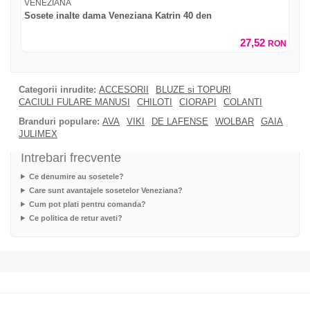
VENEZIANA
Sosete inalte dama Veneziana Katrin 40 den
27,52
RON
Categorii inrudite:
ACCESORII
BLUZE si TOPURI
CACIULI FULARE MANUSI
CHILOTI
CIORAPI
COLANTI
Branduri populare:
AVA
VIKI
DE LAFENSE
WOLBAR
GAIA
JULIMEX
Intrebari frecvente
Ce denumire au sosetele?
Care sunt avantajele sosetelor Veneziana?
Cum pot plati pentru comanda?
Ce politica de retur aveti?