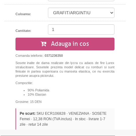
Culoarea:
Cantitate:
Adauga in cos
Comanda telefonic:
0371236350
Sosete inalte de dama realizate din lycra cu adaos de fire Lurex
stralucitoare. Sosetele prezinta model delicat cu romburi si sunt
finisate in partea superioara cu manseta elastica, ce nu exercita
presiune asupra piciorului.
Compozitie:
90% Poliamida
10% Elastan
Grosime: 15 DEN
Pe scurt:
SKU ECR106828 · VENEZIANA · SOSETE
Femei · 12,38 RON (TVA inclus) · In stoc · livrare 1-7
zile · retur 14 zile