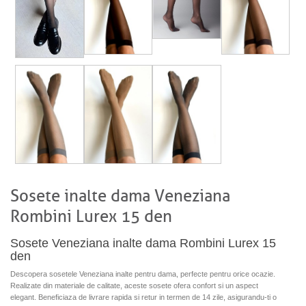
Sosete inalte dama Veneziana
Rombini Lurex 15 den
Sosete Veneziana inalte dama Rombini Lurex 15
den
Descopera sosetele Veneziana inalte pentru dama, perfecte pentru orice ocazie.
Realizate din materiale de calitate, aceste sosete ofera confort si un aspect
elegant. Beneficiaza de livrare rapida si retur in termen de 14 zile, asigurandu-ti o