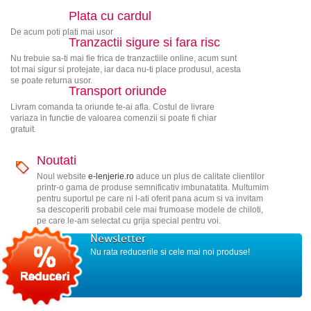
Plata cu cardul
De acum poti plati mai usor
Tranzactii sigure si fara risc
Nu trebuie sa-ti mai fie frica de tranzactiile online, acum sunt
tot mai sigur si protejate, iar daca nu-ti place produsul, acesta
se poate returna usor.
Transport oriunde
Livram comanda ta oriunde te-ai afla. Costul de livrare
variaza in functie de valoarea comenzii si poate fi chiar
gratuit.
Noutati
Noul website
e-lenjerie.ro
aduce un plus de calitate clientilor
printr-o gama de produse semnificativ imbunatatita. Multumim
pentru suportul pe care ni l-ati oferit pana acum si va invitam
sa descoperiti probabil cele mai frumoase modele de chiloti,
pe care le-am selectat cu grija special pentru voi.
Newsletter
Nu rata reducerile si cele mai noi produse!