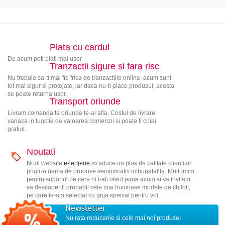
Plata cu cardul
De acum poti plati mai usor
Tranzactii sigure si fara risc
Nu trebuie sa-ti mai fie frica de tranzactiile online, acum sunt
tot mai sigur si protejate, iar daca nu-ti place produsul, acesta
se poate returna usor.
Transport oriunde
Livram comanda ta oriunde te-ai afla. Costul de livrare
variaza in functie de valoarea comenzii si poate fi chiar
gratuit.
Noutati
Noul website
e-lenjerie.ro
aduce un plus de calitate clientilor
printr-o gama de produse semnificativ imbunatatita. Multumim
pentru suportul pe care ni l-ati oferit pana acum si va invitam
sa descoperiti probabil cele mai frumoase modele de chiloti,
pe care le-am selectat cu grija special pentru voi.
Newsletter
Nu rata reducerile si cele mai noi produse!