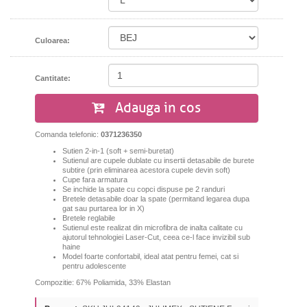
Culoarea:
Cantitate:
Adauga in cos
Comanda telefonic:
0371236350
Sutien 2-in-1 (soft + semi-buretat)
Sutienul are cupele dublate cu insertii detasabile de burete
subtire (prin eliminarea acestora cupele devin soft)
Cupe fara armatura
Se inchide la spate cu copci dispuse pe 2 randuri
Bretele detasabile doar la spate (permitand legarea dupa
gat sau purtarea lor in X)
Bretele reglabile
Sutienul este realizat din microfibra de inalta calitate cu
ajutorul tehnologiei Laser-Cut, ceea ce-l face invizibil sub
haine
Model foarte confortabil, ideal atat pentru femei, cat si
pentru adolescente
Compozitie: 67% Poliamida, 33% Elastan