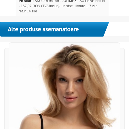
Pe scurt:
SKU JUL94149 · JULIMEX · SUTIENE Femei
· 167,97 RON (TVA inclus) · In stoc · livrare 1-7 zile ·
retur 14 zile
Alte produse asemanatoare