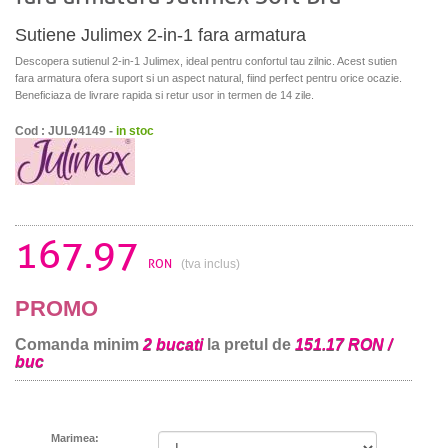
Sutiene Julimex 2-in-1 fara armatura
Descopera sutienul 2-in-1 Julimex, ideal pentru confortul tau zilnic. Acest sutien
fara armatura ofera suport si un aspect natural, fiind perfect pentru orice ocazie.
Beneficiaza de livrare rapida si retur usor in termen de 14 zile.
Cod : JUL94149 -
in stoc
167.97
RON
(tva inclus)
PROMO
Comanda minim
2 bucati
la pretul de
151.17 RON /
buc
Marimea: