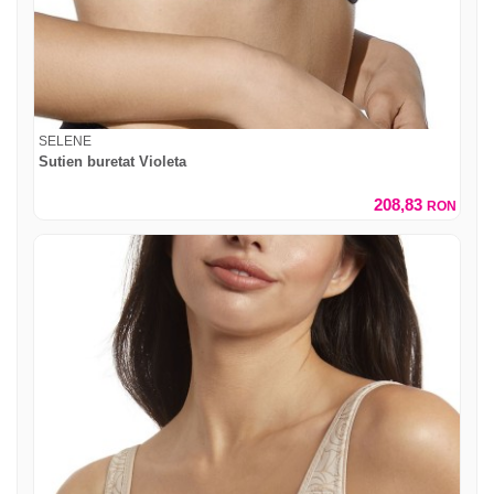
SELENE
Sutien buretat Violeta
208,83
RON