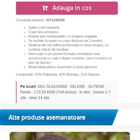
Adauga in cos
Comanda telefonic:
0371236350
Sutien soft (neintarit)
Cupe fara armatura
Bretele late nedetasabile, cu lungime reglabila
Se inchide la spate cu copci dispuse pe 3 randuri
R
ealizat din microfibra preformata in doua straturi, cu
continut ridicat din bumbac
Intre cupe si pe partea frontala a bretelelor este
accesorizat cu cate o floare cocheta, care ii confera un
plus de farmec
Model ideal pentru doamnele cu bust generos
Compozitie: 47% Poliamida, 42% Bumbac, 11% Elastan
Pe scurt:
SKU SLN103858 · SELENE · SUTIENE
Femei · 173,54 RON (TVA inclus) · In stoc · livrare 1-7
zile · retur 14 zile
Alte produse asemanatoare