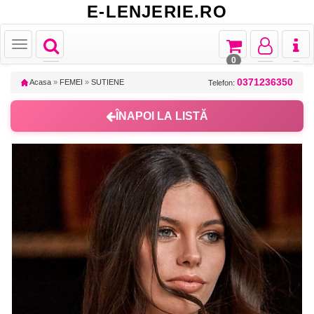
E-LENJERIE.RO
Toggle
Toggle
Toggle
Toggl
Toggle
navigation
navigation
navigation
naviga
navigation
0
0371236350
Acasa
»
FEMEI
»
SUTIENE
Telefon:
ÎNAPOI LA LISTĂ