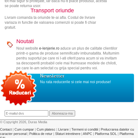
tot mai sigur si protejate, iar daca nu-ti place produsul, acesta
se poate returna usor.
Transport oriunde
Livram comanda ta oriunde te-ai afla. Costul de livrare
variaza in functie de valoarea comenzii si poate fi chiar
gratuit.
Noutati
Noul website
e-lenjerie.ro
aduce un plus de calitate clientilor
printr-o gama de produse semnificativ imbunatatita. Multumim
pentru suportul pe care ni l-ati oferit pana acum si va invitam
sa descoperiti probabil cele mai frumoase modele de chiloti,
pe care le-am selectat cu grija special pentru voi.
Newsletter
Nu rata reducerile si cele mai noi produse!
© Copyright 2026, Duras Media
Contact
|
Cum cumpar
|
Cum platesc
|
Livrare
|
Termeni si conditii
|
Prelucrarea datelor cu
caracter personal
|
Politica de retur
|
Sfaturi intretinere
|
ANPC
|
Platforma SOL
|
Platforma
SAL