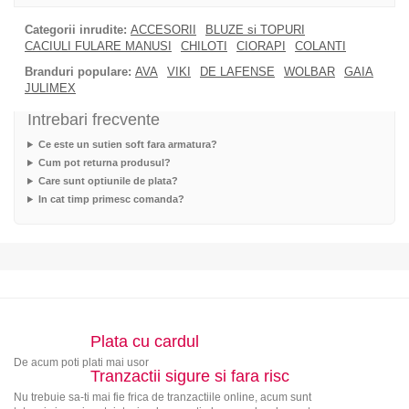
Categorii inrudite:
ACCESORII
BLUZE si TOPURI
CACIULI FULARE MANUSI
CHILOTI
CIORAPI
COLANTI
Branduri populare:
AVA
VIKI
DE LAFENSE
WOLBAR
GAIA
JULIMEX
Intrebari frecvente
Ce este un sutien soft fara armatura?
Cum pot returna produsul?
Care sunt optiunile de plata?
In cat timp primesc comanda?
Plata cu cardul
De acum poti plati mai usor
Tranzactii sigure si fara risc
Nu trebuie sa-ti mai fie frica de tranzactiile online, acum sunt