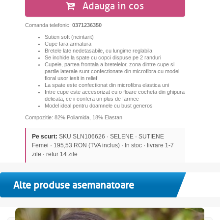
Adauga in cos
Comanda telefonic:
0371236350
Sutien soft (neintarit)
Cupe fara armatura
Bretele late nedetasabile, cu lungime reglabila
Se inchide la spate cu copci dispuse pe 2 randuri
Cupele, partea frontala a bretelelor, zona dintre cupe si
partile laterale sunt confectionate din microfibra cu model
floral usor iesit in relief
La spate este confectionat din microfibra elastica uni
Intre cupe este accesorizat cu o floare cocheta din ghipura
delicata, ce ii confera un plus de farmec
Model ideal pentru doamnele cu bust generos
Compozitie: 82% Poliamida, 18% Elastan
Pe scurt:
SKU SLN106626 · SELENE · SUTIENE
Femei · 195,53 RON (TVA inclus) · In stoc · livrare 1-7
zile · retur 14 zile
Alte produse asemanatoare