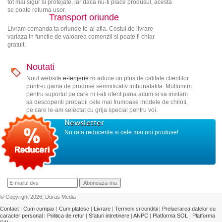
tot mai sigur si protejate, iar daca nu-ti place produsul, acesta
se poate returna usor.
Transport oriunde
Livram comanda ta oriunde te-ai afla. Costul de livrare
variaza in functie de valoarea comenzii si poate fi chiar
gratuit.
Noutati
Noul website
e-lenjerie.ro
aduce un plus de calitate clientilor
printr-o gama de produse semnificativ imbunatatita. Multumim
pentru suportul pe care ni l-ati oferit pana acum si va invitam
sa descoperiti probabil cele mai frumoase modele de chiloti,
pe care le-am selectat cu grija special pentru voi.
Newsletter
Nu rata reducerile si cele mai noi produse!
© Copyright 2026, Duras Media
Contact
|
Cum cumpar
|
Cum platesc
|
Livrare
|
Termeni si conditii
|
Prelucrarea datelor cu
caracter personal
|
Politica de retur
|
Sfaturi intretinere
|
ANPC
|
Platforma SOL
|
Platforma