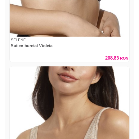
SELENE
Sutien buretat Violeta
208,83
RON