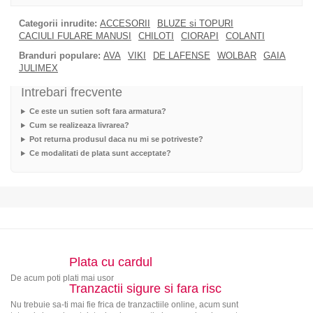
Categorii inrudite:
ACCESORII
BLUZE si TOPURI
CACIULI FULARE MANUSI
CHILOTI
CIORAPI
COLANTI
Branduri populare:
AVA
VIKI
DE LAFENSE
WOLBAR
GAIA
JULIMEX
Intrebari frecvente
Ce este un sutien soft fara armatura?
Cum se realizeaza livrarea?
Pot returna produsul daca nu mi se potriveste?
Ce modalitati de plata sunt acceptate?
Plata cu cardul
De acum poti plati mai usor
Tranzactii sigure si fara risc
Nu trebuie sa-ti mai fie frica de tranzactiile online, acum sunt