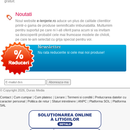
gratuit.
Noutati
Noul website
e-lenjerie.ro
aduce un plus de calitate clientilor
printr-o gama de produse semnificativ imbunatatita. Multumim
pentru suportul pe care ni l-ati oferit pana acum si va invitam
sa descoperiti probabil cele mai frumoase modele de chiloti,
pe care le-am selectat cu grija special pentru voi.
Newsletter
Nu rata reducerile si cele mai noi produse!
© Copyright 2026, Duras Media
Contact
|
Cum cumpar
|
Cum platesc
|
Livrare
|
Termeni si conditii
|
Prelucrarea datelor cu
caracter personal
|
Politica de retur
|
Sfaturi intretinere
|
ANPC
|
Platforma SOL
|
Platforma
SAL