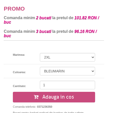
PROMO
Comanda minim
2 bucati
la pretul de
101.82 RON /
buc
Comanda minim
3 bucati
la pretul de
96.16 RON /
buc
Marimea:
Culoarea:
Cantitate:
Adauga in cos
Comanda telefonic:
0371236350
Boxeri pentru barbati realizati din bumbac de inalta calitate,