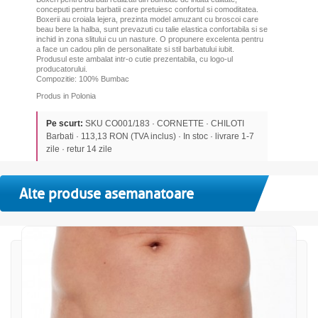
conceputi pentru barbatii care pretuiesc confortul si comoditatea.
Boxerii au croiala lejera, prezinta model amuzant cu broscoi care
beau bere la halba, sunt prevazuti cu talie elastica confortabila si se
inchid in zona slitului cu un nasture. O propunere excelenta pentru
a face un cadou plin de personalitate si stil barbatului iubit.
Produsul este ambalat intr-o cutie prezentabila, cu logo-ul
producatorului.
Compozitie: 100% Bumbac
Produs in Polonia
Pe scurt:
SKU CO001/183 · CORNETTE · CHILOTI
Barbati · 113,13 RON (TVA inclus) · In stoc · livrare 1-7
zile · retur 14 zile
Alte produse asemanatoare