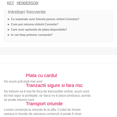
KEY
HENDERSON
Intrebari frecvente
Ce materiale sunt folositi pentru chiloti Cornette?
Cum pot returna chilotii Cornette?
Care sunt optiunile de plata disponibile?
In cat timp primesc comanda?
Plata cu cardul
De acum poti plati mai usor
Tranzactii sigure si fara risc
Nu trebuie sa-ti mai fie frica de tranzactiile online, acum sunt
tot mai sigur si protejate, iar daca nu-ti place produsul, acesta
se poate returna usor.
Transport oriunde
Livram comanda ta oriunde te-ai afla. Costul de livrare
variaza in functie de valoarea comenzii si poate fi chiar