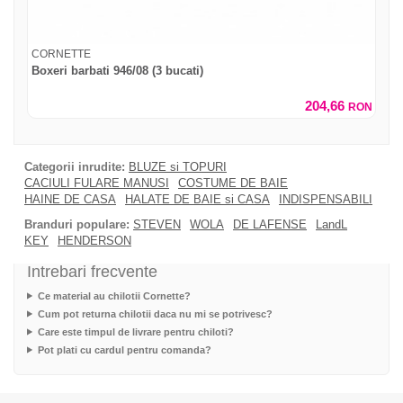
CORNETTE
Boxeri barbati 946/08 (3 bucati)
204,66
RON
Categorii inrudite:
BLUZE si TOPURI
CACIULI FULARE MANUSI
COSTUME DE BAIE
HAINE DE CASA
HALATE DE BAIE si CASA
INDISPENSABILI
Branduri populare:
STEVEN
WOLA
DE LAFENSE
LandL
KEY
HENDERSON
Intrebari frecvente
Ce material au chilotii Cornette?
Cum pot returna chilotii daca nu mi se potrivesc?
Care este timpul de livrare pentru chiloti?
Pot plati cu cardul pentru comanda?