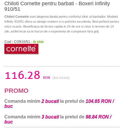
Chiloti Cornette pentru barbati - Boxeri Infinity
910/51
Chiloti Cornette
sunt alegerea ideala pentru confortul zilnic al barbatilor. Modelul
Infinity 910/51 ofera un design modern si o potrivire excelenta, fiind perfecti pentru
orice ocazie. Beneficiaza de livrare rapida in 24 de ore si retur in termen de 14
zile, astfel incat sa te bucuri de o experienta de cumparare fara griji.
Cod : CO910/51 -
in stoc
116.28
RON
(tva inclus)
PROMO
Comanda minim
2 bucati
la pretul de
104.65 RON /
buc
Comanda minim
3 bucati
la pretul de
98.84 RON /
buc