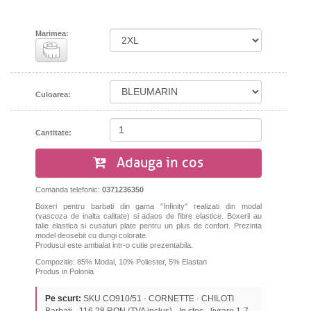
Marimea:
Culoarea:
Cantitate:
Adauga in cos
Comanda telefonic:
0371236350
Boxeri pentru barbati din gama "Infinity" realizati din modal
(vascoza de inalta calitate) si adaos de fibre elastice. Boxerii
au
talie elastica si cusaturi plate pentru un plus de confort. Prezinta
model deosebit cu dungi colorate.
Produsul este ambalat intr-o cutie prezentabila.
Compozitie: 85% Modal, 10% Poliester,
5% Elastan
Produs in Polonia
Pe scurt:
SKU CO910/51 · CORNETTE · CHILOTI
Barbati · 116,28 RON (TVA inclus) · In stoc · livrare 1-7