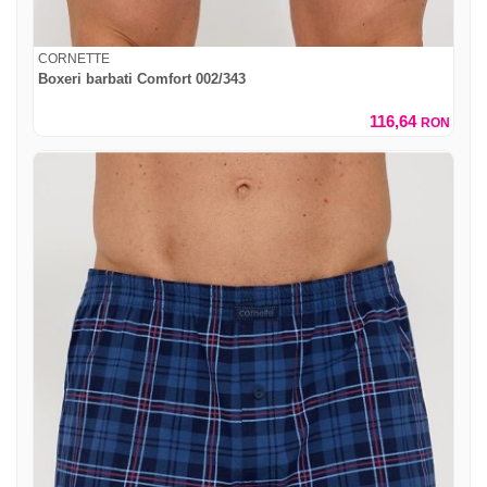
CORNETTE
Boxeri barbati Comfort 002/343
116,64
RON