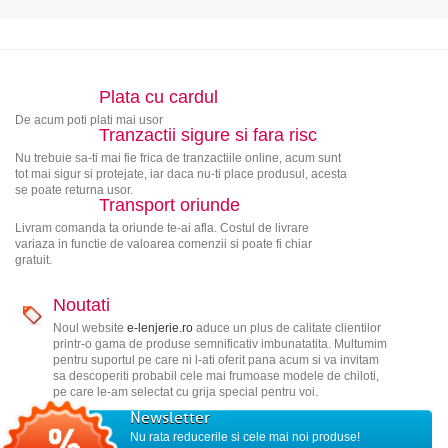
Plata cu cardul
De acum poti plati mai usor
Tranzactii sigure si fara risc
Nu trebuie sa-ti mai fie frica de tranzactiile online, acum sunt
tot mai sigur si protejate, iar daca nu-ti place produsul, acesta
se poate returna usor.
Transport oriunde
Livram comanda ta oriunde te-ai afla. Costul de livrare
variaza in functie de valoarea comenzii si poate fi chiar
gratuit.
Noutati
Noul website
e-lenjerie.ro
aduce un plus de calitate clientilor
printr-o gama de produse semnificativ imbunatatita. Multumim
pentru suportul pe care ni l-ati oferit pana acum si va invitam
sa descoperiti probabil cele mai frumoase modele de chiloti,
pe care le-am selectat cu grija special pentru voi.
Newsletter
Nu rata reducerile si cele mai noi produse!