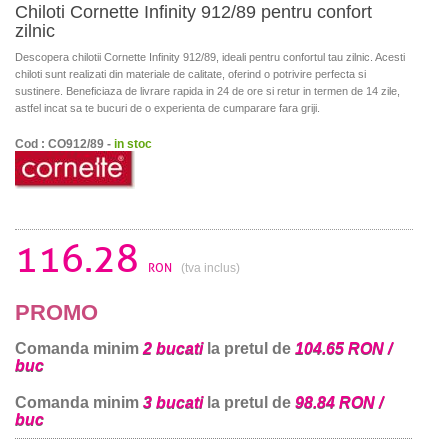
Chiloti Cornette Infinity 912/89 pentru confort
zilnic
Descopera chilotii Cornette Infinity 912/89, ideali pentru confortul tau zilnic. Acesti
chiloti sunt realizati din materiale de calitate, oferind o potrivire perfecta si
sustinere. Beneficiaza de livrare rapida in 24 de ore si retur in termen de 14 zile,
astfel incat sa te bucuri de o experienta de cumparare fara griji.
Cod : CO912/89 -
in stoc
116.28
RON
(tva inclus)
PROMO
Comanda minim
2 bucati
la pretul de
104.65 RON /
buc
Comanda minim
3 bucati
la pretul de
98.84 RON /
buc