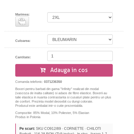
Marimea:
Culoarea:
Cantitate:
Adauga in cos
Comanda telefonic:
0371236350
Boxeri pentru barbati din gama "Infinity" realizati din modal
(vascoza de inalta calitate) si adaos de fibre elastice. Boxerii au
talie elastica in nuanta contrastanta si cusaturi plate pentru un plus
de confort. Prezinta model deosebit cu dungi colorate.
Produsul este ambalat intr-o cutie prezentabila.
Compozitie: 85% Modal, 10% Poliester,
5% Elastan
Produs in Polonia
Pe scurt:
SKU CO912/89 · CORNETTE · CHILOTI
Barbati · 116,28 RON (TVA inclus) · In stoc · livrare 1-7