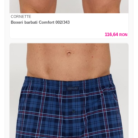
CORNETTE
Boxeri barbati Comfort 002/343
116,64
RON