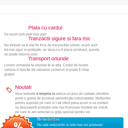
Plata cu cardul
De acum poti plati mai usor
Tranzactii sigure si fara risc
Nu trebuie sa-ti mai fie frica de tranzactiile online, acum sunt
tot mai sigur si protejate, iar daca nu-ti place produsul, acesta
se poate returna usor.
Transport oriunde
Livram comanda ta oriunde te-ai afla. Costul de livrare
variaza in functie de valoarea comenzii si poate fi chiar
gratuit.
Noutati
Noul website
e-lenjerie.ro
aduce un plus de calitate clientilor
printr-o gama de produse semnificativ imbunatatita. Multumim
pentru suportul pe care ni l-ati oferit pana acum si va invitam
sa descoperiti probabil cele mai frumoase modele de chiloti,
pe care le-am selectat cu grija special pentru voi.
Newsletter
Nu rata reducerile si cele mai noi produse!