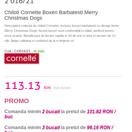
2 016/21
Chiloti Cornette Boxeri Barbatesti Merry
Christmas Dogs
Descopera colectia de chiloti Cornette, inclusiv boxeri barbatesti cu design festiv
Merry Christmas Dogs. Acesti boxeri sunt confortabili si stilati, perfecti pentru
orice ocazie. Beneficiaza de livrare rapida in 24 de ore si retur in termen de 14
zile. Alege calitatea si confortul de la e-lenjerie.ro!
Cod : CO016/21 -
in stoc
113.13
RON
(tva inclus)
PROMO
Comanda minim
2 bucati
la pretul de
101.82 RON /
buc
Comanda minim
3 bucati
la pretul de
96.16 RON /