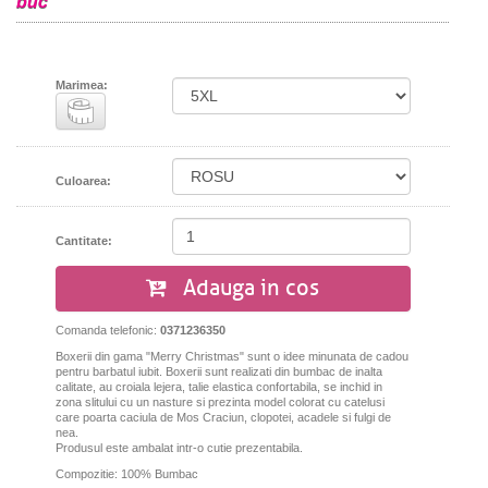
buc
Marimea:
Culoarea:
Cantitate:
Adauga in cos
Comanda telefonic:
0371236350
Boxerii din gama "Merry Christmas" sunt o idee minunata de cadou
pentru barbatul iubit. Boxerii sunt realizati din bumbac de inalta
calitate, au croiala lejera, talie elastica confortabila, se inchid in
zona slitului cu un nasture si prezinta model colorat cu catelusi
care poarta caciula de Mos Craciun, clopotei, acadele si fulgi de
nea.
Produsul este ambalat intr-o cutie prezentabila.
Compozitie: 100% Bumbac