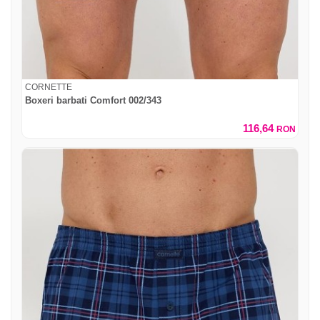
CORNETTE
Boxeri barbati Comfort 002/343
116,64
RON