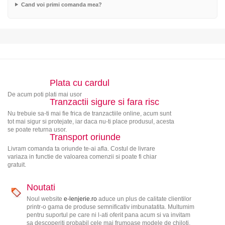
Cand voi primi comanda mea?
Plata cu cardul
De acum poti plati mai usor
Tranzactii sigure si fara risc
Nu trebuie sa-ti mai fie frica de tranzactiile online, acum sunt
tot mai sigur si protejate, iar daca nu-ti place produsul, acesta
se poate returna usor.
Transport oriunde
Livram comanda ta oriunde te-ai afla. Costul de livrare
variaza in functie de valoarea comenzii si poate fi chiar
gratuit.
Noutati
Noul website
e-lenjerie.ro
aduce un plus de calitate clientilor
printr-o gama de produse semnificativ imbunatatita. Multumim
pentru suportul pe care ni l-ati oferit pana acum si va invitam
sa descoperiti probabil cele mai frumoase modele de chiloti,