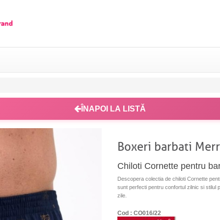
ÎNAPOI LA LISTĂ
Boxeri barbati Mer
Chiloti Cornette pentru ba
Descopera colectia de chiloti Cornette pent
sunt perfecti pentru confortul zilnic si stilu
zile.
Cod : CO016/22