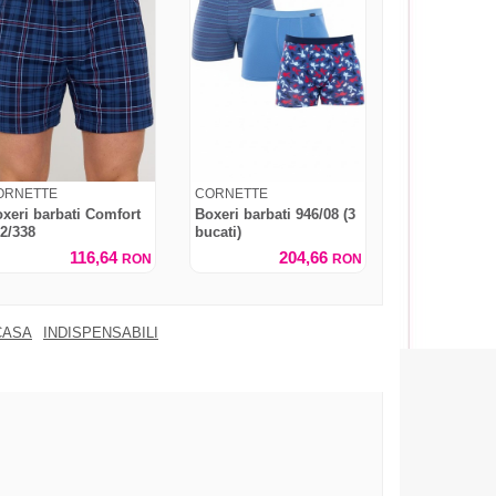
ORNETTE
CORNETTE
xeri barbati Comfort
Boxeri barbati 946/08 (3
2/338
bucati)
116,64
204,66
RON
RON
CASA
INDISPENSABILI