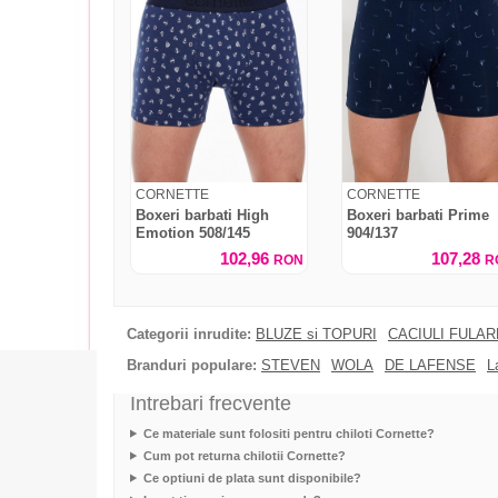
CORNETTE
CORNETTE
Boxeri barbati High
Boxeri barbati Prime
Emotion 508/145
904/137
102,96
107,28
RON
R
Categorii inrudite:
BLUZE si TOPURI
CACIULI FULA
Branduri populare:
STEVEN
WOLA
DE LAFENSE
L
Intrebari frecvente
Ce materiale sunt folositi pentru chiloti Cornette?
Cum pot returna chilotii Cornette?
Ce optiuni de plata sunt disponibile?