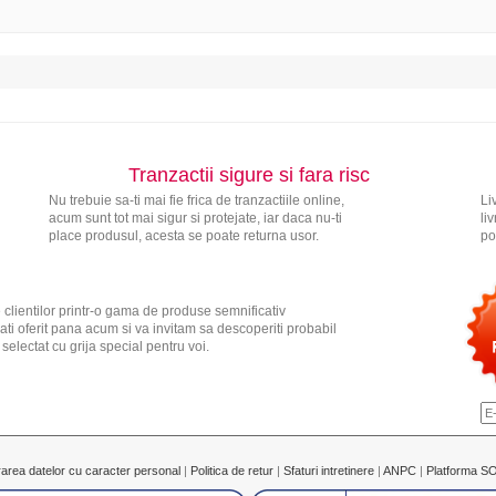
Tranzactii sigure si fara risc
Nu trebuie sa-ti mai fie frica de tranzactiile online,
Li
acum sunt tot mai sigur si protejate, iar daca nu-ti
li
place produsul, acesta se poate returna usor.
po
 clientilor printr-o gama de produse semnificativ
ati oferit pana acum si va invitam sa descoperiti probabil
electat cu grija special pentru voi.
rarea datelor cu caracter personal
|
Politica de retur
|
Sfaturi intretinere
|
ANPC
|
Platforma S