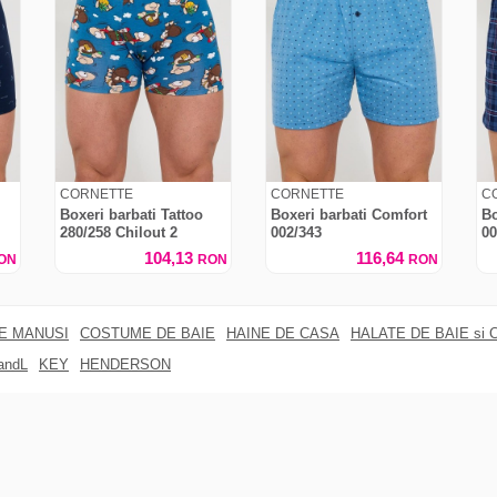
CORNETTE
CORNETTE
C
Boxeri barbati Tattoo
Boxeri barbati Comfort
Bo
280/258 Chilout 2
002/343
00
104,13
116,64
ON
RON
RON
RE MANUSI
COSTUME DE BAIE
HAINE DE CASA
HALATE DE BAIE si 
andL
KEY
HENDERSON