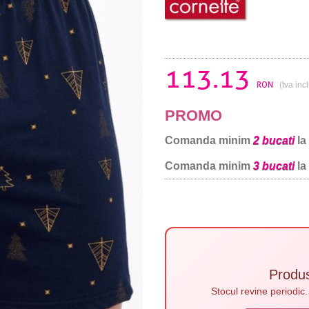
113.13
RON
(tva inc
PROMO
Comanda minim
2 bucati
la
Comanda minim
3 bucati
la
Produ
Stocul revine periodic