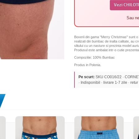
Vezi CHILOT
Sau ne
Boxerii din gama "Merry Christmas" sunt o i
realizati din bumbac de inalta calitate, au cro
slitului cu un nasture si prezinta model auriu
Produsul este ambalat intr-o cutie prezentab
Compozitie: 100% Bumbac
Produs in Polonia.
Pe scurt:
SKU CO016/22 · CORNETTE
· Indisponibil · livrare 1-7 zile · retur