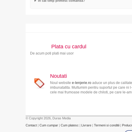
In cat timp primesc comanda?
Plata cu cardul
De acum poti plati mai usor
Noutati
Noul website
e-lenjerie.ro
aduce un plus de calitate
imbunatatita. Multumim pentru suportul pe care ni l-
cele mai frumoase modele de chiloti, pe care le-am s
© Copyright 2026, Duras Media
Contact
|
Cum cumpar
|
Cum platesc
|
Livrare
|
Termeni si conditii
|
Preluc