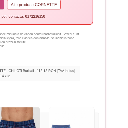
I
Alte produse CORNETTE
 poti contacta:
0371236350
dee minunata de cadou pentru barbatul iubit. Boxerii sunt
iala lejera, talie elastica confortabila, se inchid in zona
 cu brazi si stelute.
ila.
 · CHILOTI Barbati · 113,13 RON (TVA inclus)
 14 zile