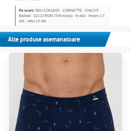
Pe scurt:
SKU CO016/23 · CORNETTE · CHILOTI
Barbati · 113,13 RON (TVA inclus) · In stoc · livrare 1-7
zile · retur 14 zile
Alte produse asemanatoare