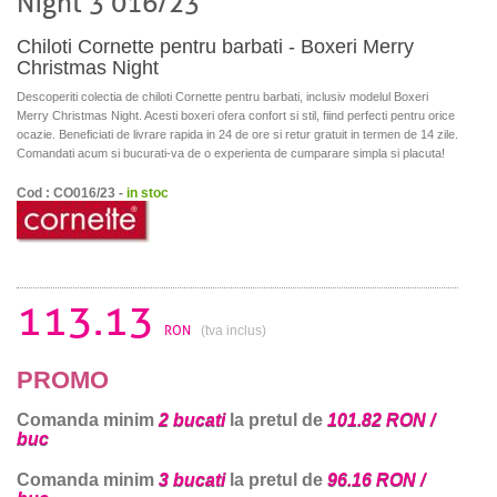
Night 3 016/23
Chiloti Cornette pentru barbati - Boxeri Merry
Christmas Night
Descoperiti colectia de chiloti Cornette pentru barbati, inclusiv modelul Boxeri
Merry Christmas Night. Acesti boxeri ofera confort si stil, fiind perfecti pentru orice
ocazie. Beneficiati de livrare rapida in 24 de ore si retur gratuit in termen de 14 zile.
Comandati acum si bucurati-va de o experienta de cumparare simpla si placuta!
Cod : CO016/23 -
in stoc
113.13
RON
(tva inclus)
PROMO
Comanda minim
2 bucati
la pretul de
101.82 RON /
buc
Comanda minim
3 bucati
la pretul de
96.16 RON /