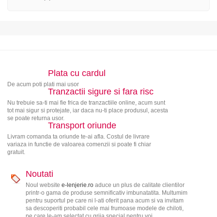
Plata cu cardul
De acum poti plati mai usor
Tranzactii sigure si fara risc
Nu trebuie sa-ti mai fie frica de tranzactiile online, acum sunt
tot mai sigur si protejate, iar daca nu-ti place produsul, acesta
se poate returna usor.
Transport oriunde
Livram comanda ta oriunde te-ai afla. Costul de livrare
variaza in functie de valoarea comenzii si poate fi chiar
gratuit.
Noutati
Noul website
e-lenjerie.ro
aduce un plus de calitate clientilor
printr-o gama de produse semnificativ imbunatatita. Multumim
pentru suportul pe care ni l-ati oferit pana acum si va invitam
sa descoperiti probabil cele mai frumoase modele de chiloti,
pe care le-am selectat cu grija special pentru voi.