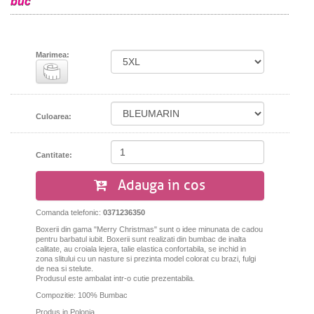
buc
Marimea:
Culoarea:
Cantitate:
Adauga in cos
Comanda telefonic:
0371236350
Boxerii din gama "Merry Christmas" sunt o idee minunata de cadou
pentru barbatul iubit. Boxerii sunt realizati din bumbac de inalta
calitate, au croiala lejera, talie elastica confortabila, se inchid in
zona slitului cu un nasture si prezinta model colorat cu brazi, fulgi
de nea si stelute.
Produsul este ambalat intr-o cutie prezentabila.
Compozitie: 100% Bumbac
Produs in Polonia.