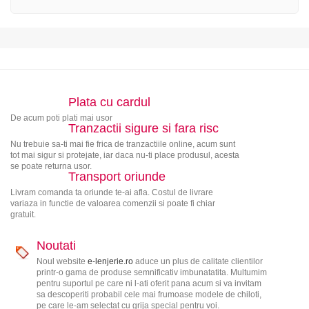
Plata cu cardul
De acum poti plati mai usor
Tranzactii sigure si fara risc
Nu trebuie sa-ti mai fie frica de tranzactiile online, acum sunt
tot mai sigur si protejate, iar daca nu-ti place produsul, acesta
se poate returna usor.
Transport oriunde
Livram comanda ta oriunde te-ai afla. Costul de livrare
variaza in functie de valoarea comenzii si poate fi chiar
gratuit.
Noutati
Noul website
e-lenjerie.ro
aduce un plus de calitate clientilor
printr-o gama de produse semnificativ imbunatatita. Multumim
pentru suportul pe care ni l-ati oferit pana acum si va invitam
sa descoperiti probabil cele mai frumoase modele de chiloti,
pe care le-am selectat cu grija special pentru voi.