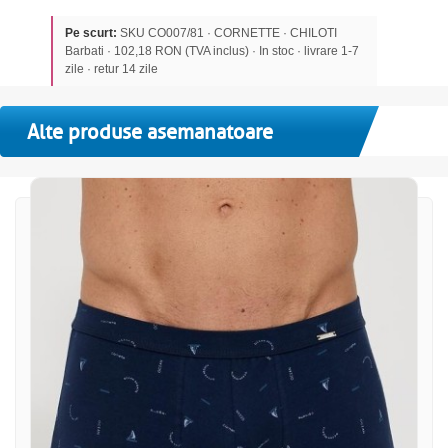
Pe scurt:
SKU CO007/81 · CORNETTE · CHILOTI
Barbati · 102,18 RON (TVA inclus) · In stoc · livrare 1-7
zile · retur 14 zile
Alte produse asemanatoare