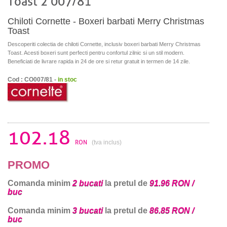
Toast 2 007/81
Chiloti Cornette - Boxeri barbati Merry Christmas
Toast
Descoperiti colectia de chiloti Cornette, inclusiv boxeri barbati Merry Christmas
Toast. Acesti boxeri sunt perfecti pentru confortul zilnic si un stil modern.
Beneficiati de livrare rapida in 24 de ore si retur gratuit in termen de 14 zile.
Cod : CO007/81 -
in stoc
102.18
RON
(tva inclus)
PROMO
Comanda minim
2 bucati
la pretul de
91.96 RON /
buc
Comanda minim
3 bucati
la pretul de
86.85 RON /
buc