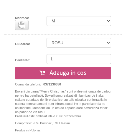
Marimea:
Culoarea:
Cantitate:
Adauga in cos
Comanda telefonic:
0371236350
Boxerii din gama "Merry Christmas" sunt o idee minunata de cadou
pentru barbatul iubit. Boxerii sunt realizati din bumbac de inalta
calitate cu adaos de fibre elastice, au talie elastica confortabila in
nuanta contrastanta si sunt infrumusetati intr-o parte laterala cu
un imprimeu deosebit cu un om de zapada care savureaza fericit
un pahar de vin rosu.
Produsul este ambalat intr-o cutie prezentabila.
Compozitie: 95% Bumbac, 5% Elastan
Produs in Polonia.