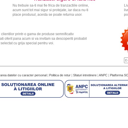
Nu trebuie sa-ti mai fie frica de tranzactiile online,
Li
acum sunt tot mai sigur si protejate, iar daca nu-ti
li
place produsul, acesta se poate returna usor.
po
 clientilor printr-o gama de produse semnificativ
ati oferit pana acum si va invitam sa descoperiti probabil
electat cu grija special pentru voi.
rarea datelor cu caracter personal
|
Politica de retur
|
Sfaturi intretinere
|
ANPC
|
Platforma S