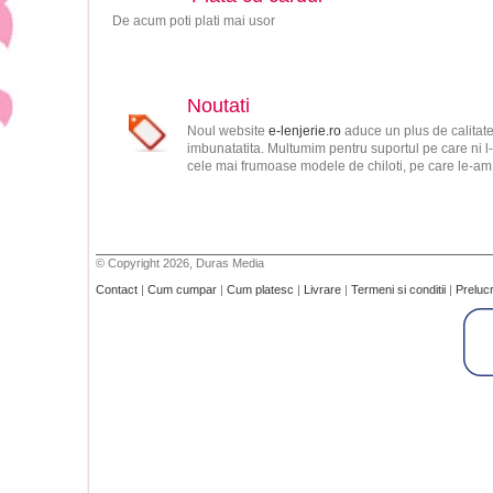
De acum poti plati mai usor
Noutati
Noul website
e-lenjerie.ro
aduce un plus de calitate
imbunatatita. Multumim pentru suportul pe care ni l-
cele mai frumoase modele de chiloti, pe care le-am s
© Copyright 2026, Duras Media
Contact
|
Cum cumpar
|
Cum platesc
|
Livrare
|
Termeni si conditii
|
Preluc