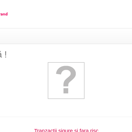
 !
Tranzactii sigure si fara risc