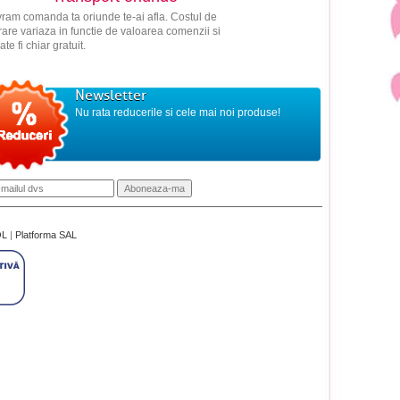
vram comanda ta oriunde te-ai afla. Costul de
vrare variaza in functie de valoarea comenzii si
ate fi chiar gratuit.
Newsletter
Nu rata reducerile si cele mai noi produse!
OL
|
Platforma SAL