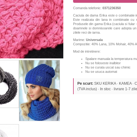
Comanda telefonic:
0371236350
Caciula de dama Erika este o combinatie ine
Este realizata din lana in combinatie cu moh
Produsele din gama Erika (caciula si fular 
doamnele si domnisoarele care adopta un st
zilele reci de iarna.
Marime:
Universala
Compozitie: 40% Lana, 10% Mohair, 40% A
Mod de intretinere:
Spalare manuala la temperatura ma
Nu se foloseste inalbitor
Nu se curata uscat sau chimic
Nu se usuca automat
Pe scurt:
SKU KERIKA · KAMEA · 
(TVA inclus) · In stoc · livrare 1-7 zile