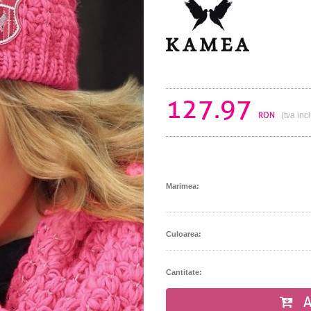
127.97
RON
(tva inc
Marimea:
Culoarea:
Cantitate:
A