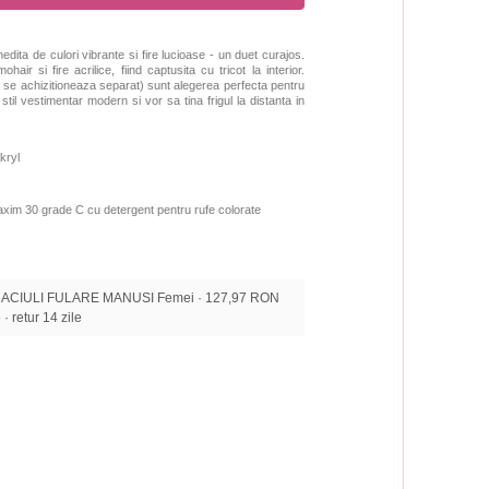
dita de culori vibrante si fire lucioase - un duet curajos.
air si fire acrilice, fiind captusita cu tricot la interior.
- se achizitioneaza separat) sunt alegerea perfecta pentru
il vestimentar modern si vor sa tina frigul la distanta in
kryl
xim 30 grade C cu detergent pentru rufe colorate
CACIULI FULARE MANUSI Femei · 127,97 RON
 · retur 14 zile