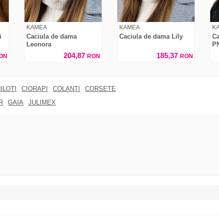
KAMEA
KAMEA
K
i
Caciula de dama
Caciula de dama Lily
Ca
Leonora
P
204,87
185,37
ON
RON
RON
ILOTI
CIORAPI
COLANTI
CORSETE
R
GAIA
JULIMEX