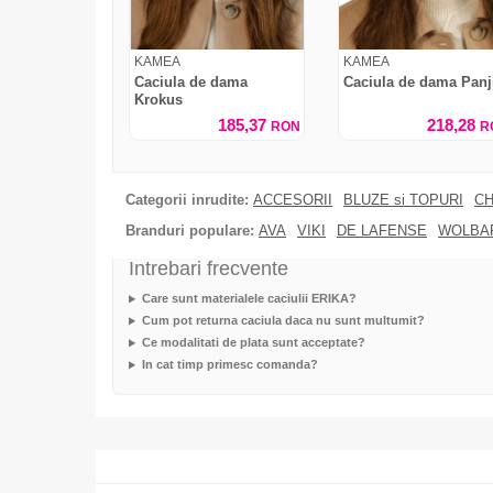
KAMEA
KAMEA
Caciula de dama
Caciula de dama Panj
Krokus
185,37
218,28
RON
R
Categorii inrudite:
ACCESORII
BLUZE si TOPURI
CH
Branduri populare:
AVA
VIKI
DE LAFENSE
WOLBA
Intrebari frecvente
Care sunt materialele caciulii ERIKA?
Cum pot returna caciula daca nu sunt multumit?
Ce modalitati de plata sunt acceptate?
In cat timp primesc comanda?