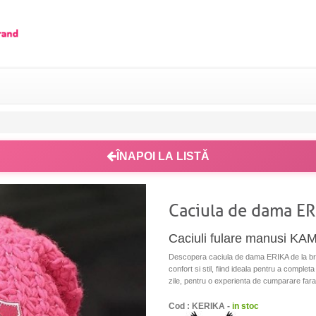
ÎNAPOI LA LISTĂ
Caciula de dama E
Caciuli fulare manusi K
Descopera caciula de dama ERIKA de la br
confort si stil, fiind ideala pentru a completa
zile, pentru o experienta de cumparare fara g
Cod : KERIKA -
in stoc