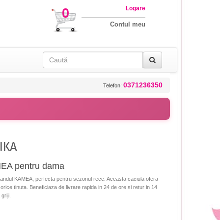
Logare
0
Contul meu
0371236350
Telefon:
RIKA
AMEA pentru dama
andul KAMEA, perfecta pentru sezonul rece. Aceasta caciula ofera
 orice tinuta. Beneficiaza de livrare rapida in 24 de ore si retur in 14
riji.