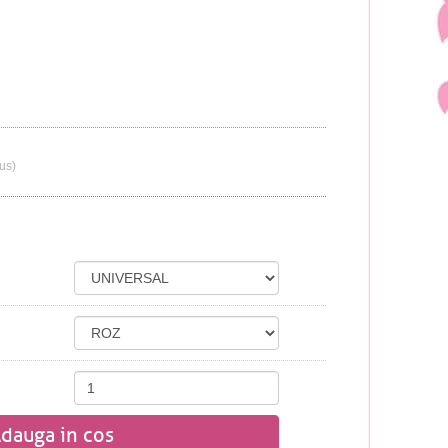
lus)
dauga in cos