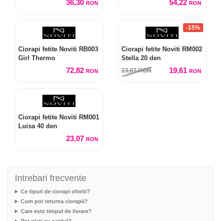
36,30
54,22
RON
RON
-15%
Ciorapi fetite Noviti RB003
Ciorapi fetite Noviti RM002
Girl Thermo
Stella 20 den
72,82
19,61
23,07
RON
RON
RON
Ciorapi fetite Noviti RM001
Luisa 40 den
23,07
RON
Intrebari frecvente
Ce tipuri de ciorapi oferiti?
Cum pot returna ciorapii?
Care este timpul de livrare?