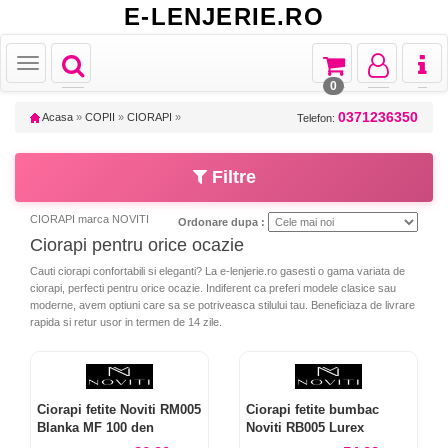
E-LENJERIE.RO
Toggle
Toggle
Toggle
Toggl
Toggle
navigation
navigation
navigation
naviga
navigation
0
0371236350
Acasa
»
COPII
»
CIORAPI
»
Telefon:
Filtre
CIORAPI marca NOVITI
Ordonare dupa :
Ciorapi pentru orice ocazie
Cauti ciorapi confortabili si eleganti? La e-lenjerie.ro gasesti o gama variata de
ciorapi, perfecti pentru orice ocazie. Indiferent ca preferi modele clasice sau
moderne, avem optiuni care sa se potriveasca stilului tau. Beneficiaza de livrare
rapida si retur usor in termen de 14 zile.
Ciorapi fetite Noviti RM005
Ciorapi fetite bumbac
Blanka MF 100 den
Noviti RB005 Lurex