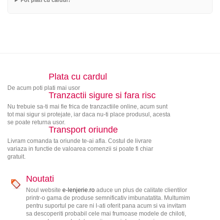
Pot plati cu cardul?
Plata cu cardul
De acum poti plati mai usor
Tranzactii sigure si fara risc
Nu trebuie sa-ti mai fie frica de tranzactiile online, acum sunt
tot mai sigur si protejate, iar daca nu-ti place produsul, acesta
se poate returna usor.
Transport oriunde
Livram comanda ta oriunde te-ai afla. Costul de livrare
variaza in functie de valoarea comenzii si poate fi chiar
gratuit.
Noutati
Noul website
e-lenjerie.ro
aduce un plus de calitate clientilor
printr-o gama de produse semnificativ imbunatatita. Multumim
pentru suportul pe care ni l-ati oferit pana acum si va invitam
sa descoperiti probabil cele mai frumoase modele de chiloti,