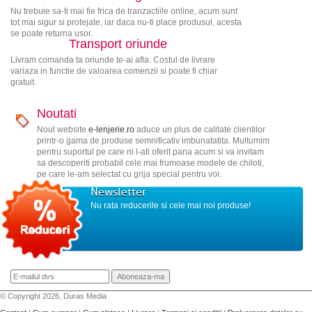
Nu trebuie sa-ti mai fie frica de tranzactiile online, acum sunt
tot mai sigur si protejate, iar daca nu-ti place produsul, acesta
se poate returna usor.
Transport oriunde
Livram comanda ta oriunde te-ai afla. Costul de livrare
variaza in functie de valoarea comenzii si poate fi chiar
gratuit.
Noutati
Noul website
e-lenjerie.ro
aduce un plus de calitate clientilor
printr-o gama de produse semnificativ imbunatatita. Multumim
pentru suportul pe care ni l-ati oferit pana acum si va invitam
sa descoperiti probabil cele mai frumoase modele de chiloti,
pe care le-am selectat cu grija special pentru voi.
Newsletter
Nu rata reducerile si cele mai noi produse!
© Copyright 2026, Duras Media