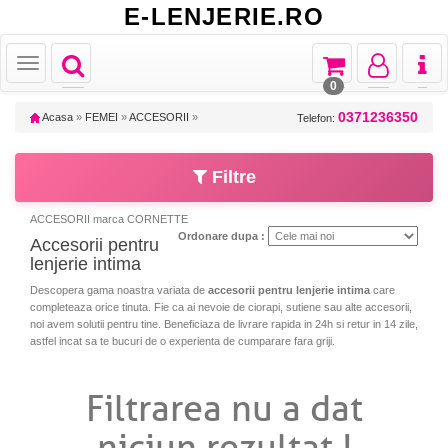
E-LENJERIE.RO
Toggle
Toggle
Toggle
Toggl
Toggle
navigation
navigation
navigation
naviga
navigation
0
0371236350
Acasa
»
FEMEI
»
ACCESORII
»
Telefon:
Filtre
ACCESORII marca CORNETTE
Ordonare dupa :
Accesorii pentru
lenjerie intima
Descopera gama noastra variata de
accesorii pentru lenjerie intima
care
completeaza orice tinuta. Fie ca ai nevoie de ciorapi, sutiene sau alte accesorii,
noi avem solutii pentru tine. Beneficiaza de livrare rapida in 24h si retur in 14 zile,
astfel incat sa te bucuri de o experienta de cumparare fara griji.
Filtrarea nu a dat