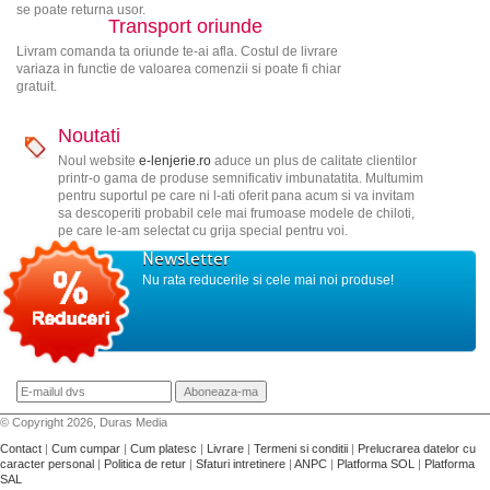
se poate returna usor.
Transport oriunde
Livram comanda ta oriunde te-ai afla. Costul de livrare
variaza in functie de valoarea comenzii si poate fi chiar
gratuit.
Noutati
Noul website
e-lenjerie.ro
aduce un plus de calitate clientilor
printr-o gama de produse semnificativ imbunatatita. Multumim
pentru suportul pe care ni l-ati oferit pana acum si va invitam
sa descoperiti probabil cele mai frumoase modele de chiloti,
pe care le-am selectat cu grija special pentru voi.
Newsletter
Nu rata reducerile si cele mai noi produse!
© Copyright 2026, Duras Media
Contact
|
Cum cumpar
|
Cum platesc
|
Livrare
|
Termeni si conditii
|
Prelucrarea datelor cu
caracter personal
|
Politica de retur
|
Sfaturi intretinere
|
ANPC
|
Platforma SOL
|
Platforma
SAL