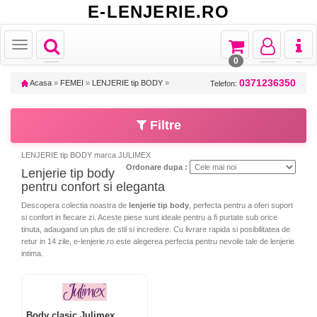
E-LENJERIE.RO
Toggle
Toggle
Toggle
Toggl
Toggle
navigation
navigation
navigation
naviga
navigation
0
0371236350
Acasa
»
FEMEI
»
LENJERIE tip BODY
»
Telefon:
Filtre
LENJERIE tip BODY marca JULIMEX
Ordonare dupa :
Lenjerie tip body
pentru confort si eleganta
Descopera colectia noastra de
lenjerie tip body
, perfecta pentru a oferi suport
si confort in fiecare zi. Aceste piese sunt ideale pentru a fi purtate sub orice
tinuta, adaugand un plus de stil si incredere. Cu livrare rapida si posibilitatea de
retur in 14 zile, e-lenjerie.ro este alegerea perfecta pentru nevoile tale de lenjerie
intima.
Body clasic Julimex