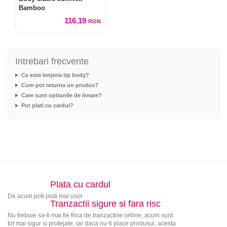
Bamboo
116,19
RON
Intrebari frecvente
Ce este lenjeria tip body?
Cum pot returna un produs?
Care sunt optiunile de livrare?
Pot plati cu cardul?
Plata cu cardul
De acum poti plati mai usor
Tranzactii sigure si fara risc
Nu trebuie sa-ti mai fie frica de tranzactiile online, acum sunt
tot mai sigur si protejate, iar daca nu-ti place produsul, acesta