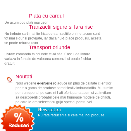
Plata cu cardul
De acum poti plati mai usor
Tranzactii sigure si fara risc
Nu trebuie sa-ti mai fie frica de tranzactiile online, acum sunt
tot mai sigur si protejate, iar daca nu-ti place produsul, acesta
se poate returna usor.
Transport oriunde
Livram comanda ta oriunde te-ai afla. Costul de livrare
variaza in functie de valoarea comenzii si poate fi chiar
gratuit.
Noutati
Noul website
e-lenjerie.ro
aduce un plus de calitate clientilor
printr-o gama de produse semnificativ imbunatatita. Multumim
pentru suportul pe care ni l-ati oferit pana acum si va invitam
sa descoperiti probabil cele mai frumoase modele de chiloti,
pe care le-am selectat cu grija special pentru voi.
Newsletter
Nu rata reducerile si cele mai noi produse!