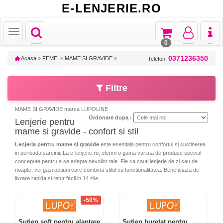
E-LENJERIE.RO
Toggle
Toggle
Toggle
Toggl
Toggle
navigation
navigation
navigation
naviga
navigation
0
0371236350
Acasa
»
FEMEI
»
MAME SI GRAVIDE
»
Telefon:
Filtre
MAME SI GRAVIDE marca LUPOLINE
Ordonare dupa :
Lenjerie pentru
mame si gravide - confort si stil
Lenjeria pentru mame si gravide
este esentiala pentru confortul si sustinerea
in perioada sarcinii. La e-lenjerie.ro, oferim o gama variata de produse special
concepute pentru a se adapta nevoilor tale. Fie ca cauti lenjerie de zi sau de
noapte, vei gasi optiuni care combina stilul cu functionalitatea. Beneficiaza de
livrare rapida si retur facil in 14 zile.
-50%
Sutien soft pentru alaptare
Sutien buretat pentru