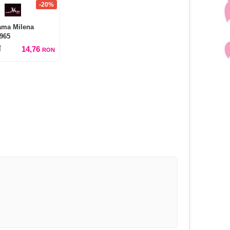
-20%
ama Milena
965
14,76
N
RON