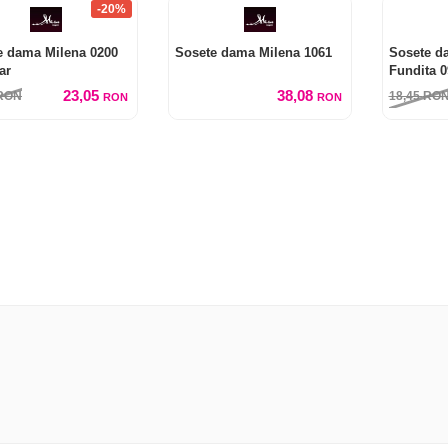
-20%
e dama Milena 0200
Sosete dama Milena 1061
Sosete d
ar
Fundita 0
23,05
38,08
RON
18,45
RO
RON
RON