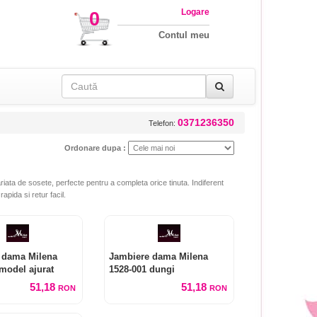
Logare
0
Contul meu
0371236350
Telefon:
Ordonare dupa :
iata de sosete, perfecte pentru a completa orice tinuta. Indiferent
apida si retur facil.
 dama Milena
Jambiere dama Milena
model ajurat
1528-001 dungi
51,18
51,18
RON
RON