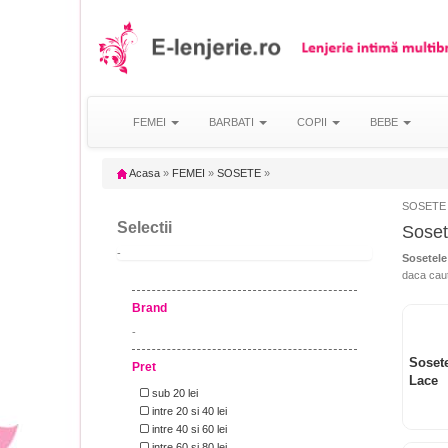
FEMEI
BARBATI
COPII
BEBE
Acasa
»
FEMEI
»
SOSETE
»
SOSETE 
Selectii
Soset
-
Sosetele
daca cauti
Brand
-
Soset
Pret
Lace
sub 20 lei
intre 20 si 40 lei
intre 40 si 60 lei
intre 60 si 80 lei