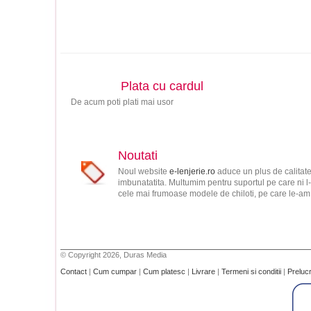
Plata cu cardul
De acum poti plati mai usor
Noutati
Noul website
e-lenjerie.ro
aduce un plus de calitate
imbunatatita. Multumim pentru suportul pe care ni l-
cele mai frumoase modele de chiloti, pe care le-am s
© Copyright 2026, Duras Media
Contact
|
Cum cumpar
|
Cum platesc
|
Livrare
|
Termeni si conditii
|
Preluc