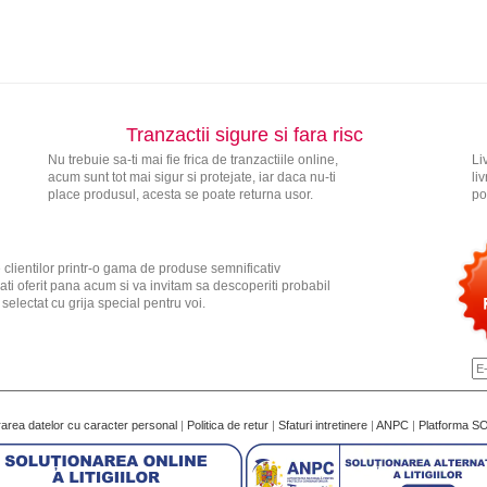
Tranzactii sigure si fara risc
Nu trebuie sa-ti mai fie frica de tranzactiile online,
Li
acum sunt tot mai sigur si protejate, iar daca nu-ti
li
place produsul, acesta se poate returna usor.
po
 clientilor printr-o gama de produse semnificativ
ati oferit pana acum si va invitam sa descoperiti probabil
electat cu grija special pentru voi.
rarea datelor cu caracter personal
|
Politica de retur
|
Sfaturi intretinere
|
ANPC
|
Platforma S