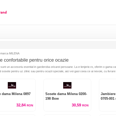
marca MILENA
e confortabile pentru orice ocazie
sunt un accesoriu esential in garderoba oricarei persoane. La e-lenjerie.ro, oferim o gama var
 sosete pentru uz zilnic sau pentru ocazii speciale, aici vei gasi ceea ce ai nevoie, cu livrare r
e dama Milena 0897
Sosete dama Milena 0200-
Jambiere
198 Bow
0705-001 
32,84
30,59
RON
RON