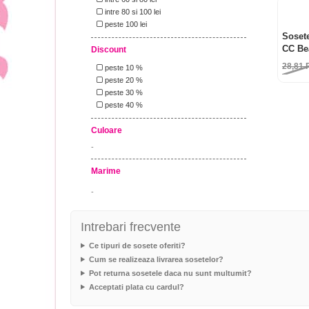
intre 80 si 100 lei
peste 100 lei
Soset
CC Be
Discount
28,81
peste 10 %
peste 20 %
peste 30 %
peste 40 %
Culoare
-
Marime
-
Intrebari frecvente
Ce tipuri de sosete oferiti?
Cum se realizeaza livrarea sosetelor?
Pot returna sosetele daca nu sunt multumit?
Acceptati plata cu cardul?