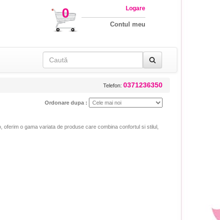
Logare
0
Contul meu
0371236350
Telefon:
Ordonare dupa :
o, oferim o gama variata de produse care combina confortul si stilul,