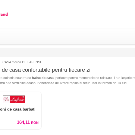
E CASA marca DE LAFENSE
 de casa confortabile pentru fiecare zi
a colectia noastra de
haine de casa
, perfecte pentru momentele de relaxare. La e-lenjerie.r
tru a te simti bine acasa. Beneficiaza de livrare rapida si retur usor in termen de 14 zile.
oni de casa barbati
164,11
RON