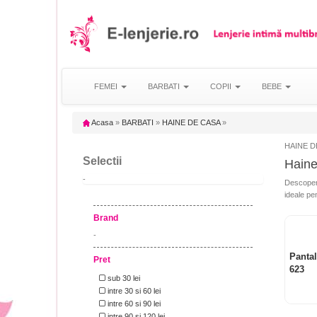
FEMEI
BARBATI
COPII
BEBE
Acasa
»
BARBATI
»
HAINE DE CASA
»
HAINE D
Selectii
Haine
-
Descoper
ideale pen
Brand
-
Pantal
Pret
623
sub 30 lei
intre 30 si 60 lei
intre 60 si 90 lei
intre 90 si 120 lei