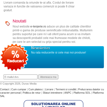
Livram comanda ta oriunde te-ai afla. Costul de livrare
variaza in functie de valoarea comenzii si poate fi chiar
gratuit.
Noutati
Noul website
e-lenjerie.ro
aduce un plus de calitate clientilor
printr-o gama de produse semnificativ imbunatatita. Multumim
pentru suportul pe care ni l-ati oferit pana acum si va invitam
sa descoperiti probabil cele mai frumoase modele de chiloti,
pe care le-am selectat cu grija special pentru voi.
Newsletter
Nu rata reducerile si cele mai noi produse!
© Copyright 2026, Duras Media
Contact
|
Cum cumpar
|
Cum platesc
|
Livrare
|
Termeni si conditii
|
Prelucrarea datelor cu
caracter personal
|
Politica de retur
|
Sfaturi intretinere
|
ANPC
|
Platforma SOL
|
Platforma
SAL