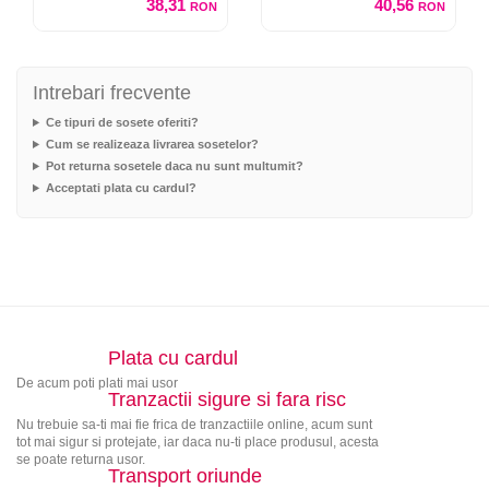
38,31
40,56
RON
RON
Intrebari frecvente
Ce tipuri de sosete oferiti?
Cum se realizeaza livrarea sosetelor?
Pot returna sosetele daca nu sunt multumit?
Acceptati plata cu cardul?
Plata cu cardul
De acum poti plati mai usor
Tranzactii sigure si fara risc
Nu trebuie sa-ti mai fie frica de tranzactiile online, acum sunt
tot mai sigur si protejate, iar daca nu-ti place produsul, acesta
se poate returna usor.
Transport oriunde