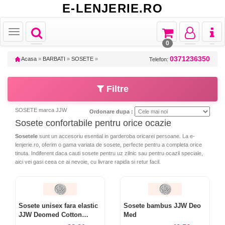
E-LENJERIE.RO
Toggle
Toggle
Toggle
Toggl
Toggle
navigation
navigation
navigation
naviga
navigation
0
0371236350
Acasa
»
BARBATI
»
SOSETE
»
Telefon:
Filtre
SOSETE marca JJW
Ordonare dupa :
Sosete confortabile pentru orice ocazie
Sosetele
sunt un accesoriu esential in garderoba oricarei persoane. La e-
lenjerie.ro, oferim o gama variata de sosete, perfecte pentru a completa orice
tinuta. Indiferent daca cauti sosete pentru uz zilnic sau pentru ocazii speciale,
aici vei gasi ceea ce ai nevoie, cu livrare rapida si retur facil.
Sosete unisex fara elastic
Sosete bambus JJW Deo
JJW Deomed Cotton
Med
Silver