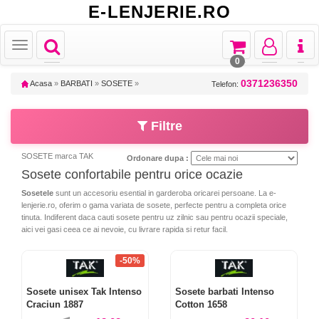
E-LENJERIE.RO
Toggle
Toggle
Toggle
Toggl
Toggle
navigation
navigation
navigation
naviga
navigation
0
0371236350
Acasa
»
BARBATI
»
SOSETE
»
Telefon:
Filtre
SOSETE marca TAK
Ordonare dupa :
Sosete confortabile pentru orice ocazie
Sosetele
sunt un accesoriu esential in garderoba oricarei persoane. La e-
lenjerie.ro, oferim o gama variata de sosete, perfecte pentru a completa orice
tinuta. Indiferent daca cauti sosete pentru uz zilnic sau pentru ocazii speciale,
aici vei gasi ceea ce ai nevoie, cu livrare rapida si retur facil.
-50%
Sosete unisex Tak Intenso
Sosete barbati Intenso
Craciun 1887
Cotton 1658