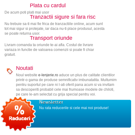
Plata cu cardul
De acum poti plati mai usor
Tranzactii sigure si fara risc
Nu trebuie sa-ti mai fie frica de tranzactiile online, acum sunt
tot mai sigur si protejate, iar daca nu-ti place produsul, acesta
se poate returna usor.
Transport oriunde
Livram comanda ta oriunde te-ai afla. Costul de livrare
variaza in functie de valoarea comenzii si poate fi chiar
gratuit.
Noutati
Noul website
e-lenjerie.ro
aduce un plus de calitate clientilor
printr-o gama de produse semnificativ imbunatatita. Multumim
pentru suportul pe care ni l-ati oferit pana acum si va invitam
sa descoperiti probabil cele mai frumoase modele de chiloti,
pe care le-am selectat cu grija special pentru voi.
Newsletter
Nu rata reducerile si cele mai noi produse!