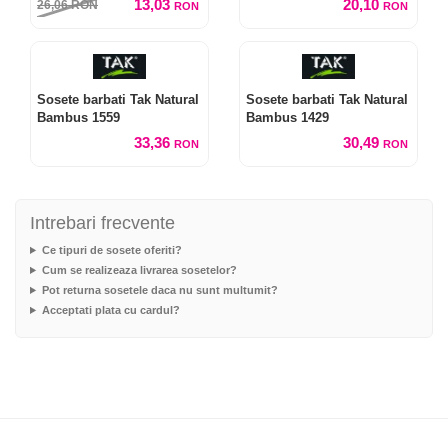
13,03
20,10
26,06
RON
RON
RON
Sosete barbati Tak Natural
Sosete barbati Tak Natural
Bambus 1559
Bambus 1429
33,36
30,49
RON
RON
Intrebari frecvente
Ce tipuri de sosete oferiti?
Cum se realizeaza livrarea sosetelor?
Pot returna sosetele daca nu sunt multumit?
Acceptati plata cu cardul?