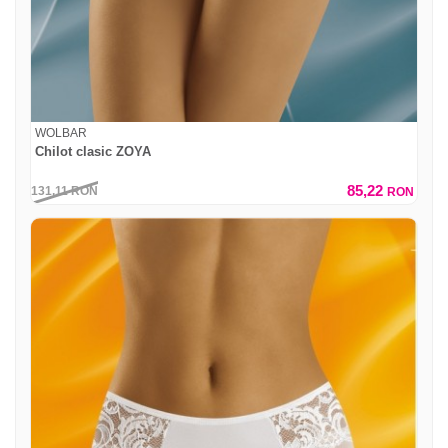
WOLBAR
Chilot clasic ZOYA
85,22
131,11
RON
RON