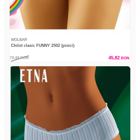
WOLBAR
Chilot clasic FUNNY 2502 (pisici)
45,82
70,49
RON
RON