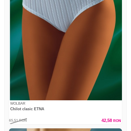
WOLBAR
Chilot clasic ETNA
42,58
65,51
RON
RON