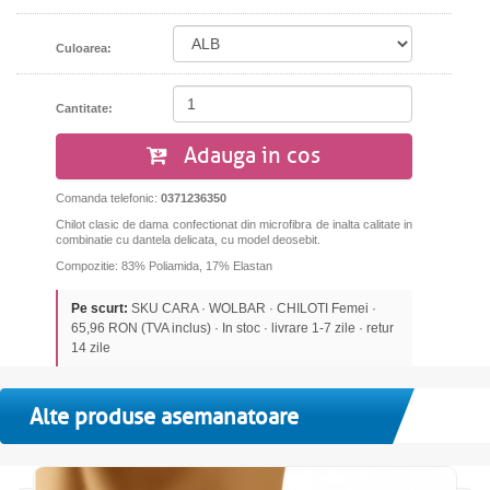
Culoarea:
Cantitate:
Adauga in cos
Comanda telefonic:
0371236350
Chilot clasic de dama confectionat din microfibra de inalta calitate in
combinatie cu dantela delicata, cu model deosebit.
Compozitie: 83% Poliamida, 17% Elastan
Pe scurt:
SKU CARA · WOLBAR · CHILOTI Femei ·
65,96 RON (TVA inclus) · In stoc · livrare 1-7 zile · retur
14 zile
Alte produse asemanatoare