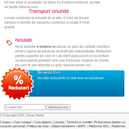
tot mai sigur si protejate, iar daca nu-ti place produsul, acesta
se poate returna usor.
Transport oriunde
Livram comanda ta oriunde te-ai afla. Costul de livrare
variaza in functie de valoarea comenzii si poate fi chiar
gratuit.
Noutati
Noul website
e-lenjerie.ro
aduce un plus de calitate clientilor
printr-o gama de produse semnificativ imbunatatita. Multumim
pentru suportul pe care ni l-ati oferit pana acum si va invitam
sa descoperiti probabil cele mai frumoase modele de chiloti,
pe care le-am selectat cu grija special pentru voi.
Newsletter
Nu rata reducerile si cele mai noi produse!
© Copyright 2026, Duras Media
Contact
|
Cum cumpar
|
Cum platesc
|
Livrare
|
Termeni si conditii
|
Prelucrarea datelor cu
caracter personal
|
Politica de retur
|
Sfaturi intretinere
|
ANPC
|
Platforma SOL
|
Platforma