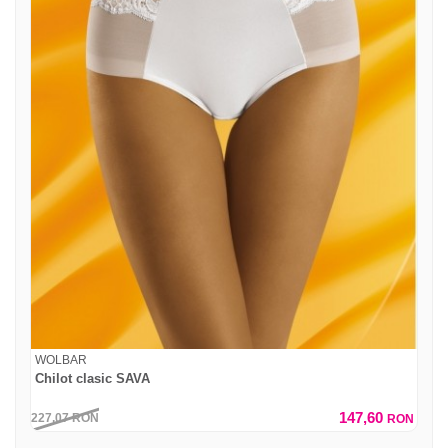
WOLBAR
Chilot clasic SAVA
147,60
227,07
RON
RON