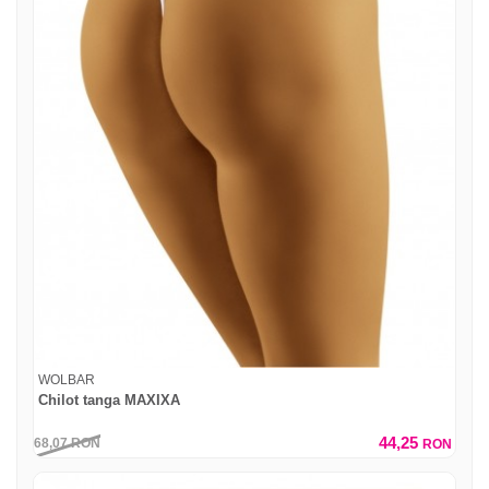
WOLBAR
Chilot tanga MAXIXA
44,25
68,07
RON
RON