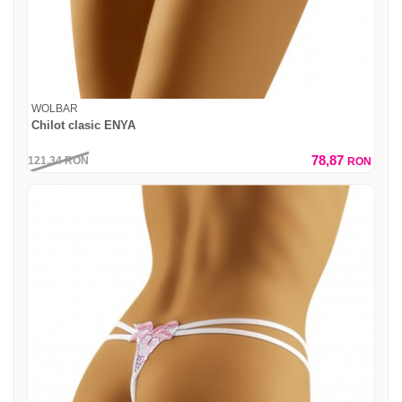
WOLBAR
Chilot clasic ENYA
78,87
121,34
RON
RON