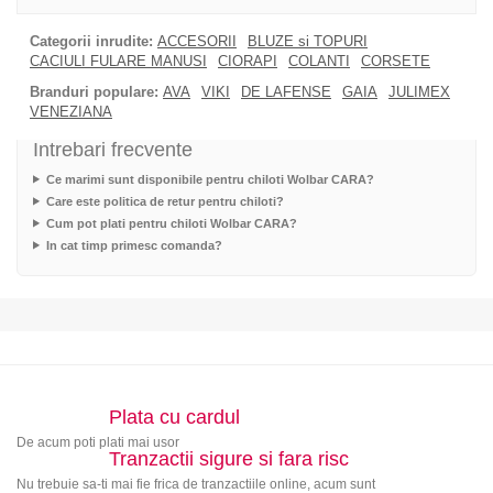
Categorii inrudite:
ACCESORII
BLUZE si TOPURI
CACIULI FULARE MANUSI
CIORAPI
COLANTI
CORSETE
Branduri populare:
AVA
VIKI
DE LAFENSE
GAIA
JULIMEX
VENEZIANA
Intrebari frecvente
Ce marimi sunt disponibile pentru chiloti Wolbar CARA?
Care este politica de retur pentru chiloti?
Cum pot plati pentru chiloti Wolbar CARA?
In cat timp primesc comanda?
Plata cu cardul
De acum poti plati mai usor
Tranzactii sigure si fara risc
Nu trebuie sa-ti mai fie frica de tranzactiile online, acum sunt