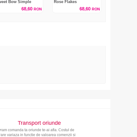
weet Bow Simple
Rose Flakes
68,60
68,60
RON
RON
Transport oriunde
vram comanda ta oriunde te-ai afla. Costul de
vrare variaza in functie de valoarea comenzii si