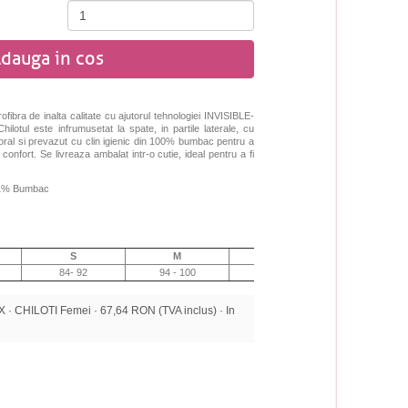
dauga in cos
fibra de inalta calitate cu ajutorul tehnologiei INVISIBLE-
hilotul este infrumusetat la spate, in partile laterale, cu
loral si prevazut cu clin igienic din 100% bumbac pentru a
 confort. Se livreaza ambalat intr-o cutie, ideal pentru a fi
, 1% Bumbac
S
M
L
XL
84- 92
94 - 100
100 - 108
108 - 116
 CHILOTI Femei · 67,64 RON (TVA inclus) · In