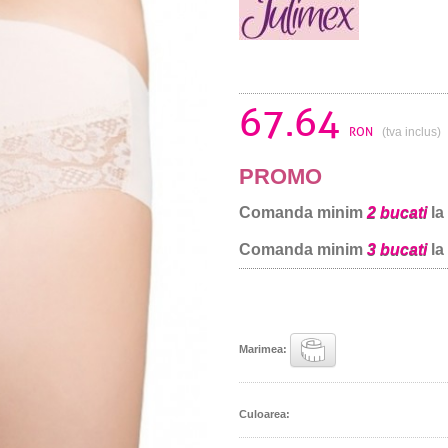
67.64
RON
(tva inclus)
PROMO
Comanda minim
2 bucati
la
Comanda minim
3 bucati
la
Marimea:
Culoarea: