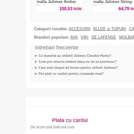
inalta Julimex Amber
inalta Julimex String
Maxi
Maxi
100,53
64,79
RON
R
Categorii inrudite:
ACCESORII
BLUZE si TOPURI
CA
Branduri populare:
AVA
VIKI
DE LAFENSE
WOLBA
Intrebari frecvente
Ce material au chilotii Julimex Cheekie Panty?
Cum pot returna chilotii daca nu mi se potrivesc?
Care este timpul de livrare pentru chilotii Julimex?
Pot plati cu cardul pentru comanda mea?
Plata cu cardul
De acum poti plati mai usor