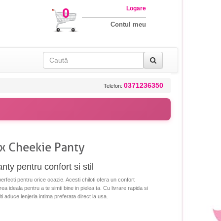
Logare
0
Contul meu
0371236350
Telefon:
ex Cheekie Panty
ty pentru confort si stil
rfecti pentru orice ocazie. Acesti chiloti ofera un confort
ea ideala pentru a te simti bine in pielea ta. Cu livrare rapida si
 iti aduce lenjeria intima preferata direct la usa.