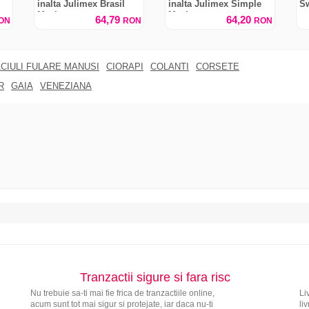
inalta Julimex Brasil
inalta Julimex Simple
S
Maxi
Maxi
64,79
64,20
ON
RON
RON
CIULI FULARE MANUSI
CIORAPI
COLANTI
CORSETE
R
GAIA
VENEZIANA
Tranzactii sigure si fara risc
Nu trebuie sa-ti mai fie frica de tranzactiile online,
Li
acum sunt tot mai sigur si protejate, iar daca nu-ti
li