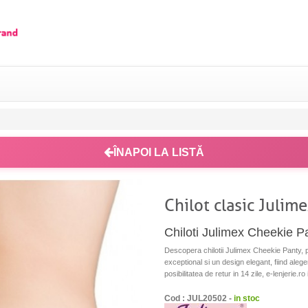
ÎNAPOI LA LISTĂ
Chilot clasic Julim
Chiloti Julimex Cheekie Pan
Descopera chilotii Julimex Cheekie Panty, pe
exceptional si un design elegant, fiind aleger
posibilitatea de retur in 14 zile, e-lenjerie.ro
Cod : JUL20502 -
in stoc