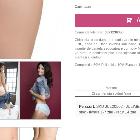
Cantitate:
A
Comanda telefonic:
0371236350
Chilot clasic de dama confectionat din micro
LINE, ceea ce-l face invizibil sub haine. C
insertie de dantela seducatoare cu motiv f
va oferi un sentiment placut de lejeritate si
oferit ca si cadou!
Compozitie: 89% Poliamida, 10% Elastan
Marime
Circumferinta solduri (cm)
Pe scurt:
SKU JUL20502 · JULIMEX ·
stoc · livrare 1-7 zile · retur 14 zile