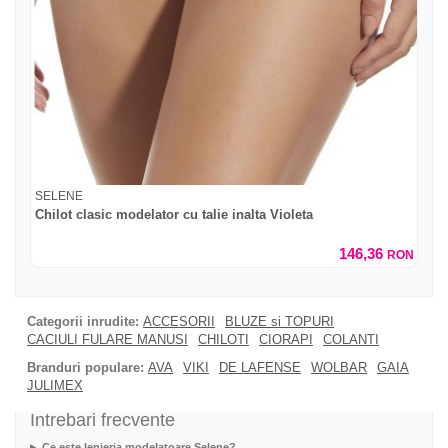
SELENE
Chilot clasic modelator cu talie inalta Violeta
146,36
RON
Categorii inrudite:
ACCESORII
BLUZE si TOPURI
CACIULI FULARE MANUSI
CHILOTI
CIORAPI
COLANTI
Branduri populare:
AVA
VIKI
DE LAFENSE
WOLBAR
GAIA
JULIMEX
Intrebari frecvente
Ce este lenjeria modelatoare Selene?