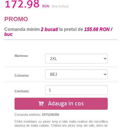
172.98
RON
(tva inclus)
PROMO
Comanda minim
2 bucati
la pretul de
155.68 RON /
buc
Marimea:
Culoarea:
Cantitate:
Adauga in cos
Comanda telefonic:
0371236350
Chilot modelator cu picior lung si talie inalta realizat din microfibra
elastica de inalta calitate. Chilotul are picior lung din tulle, efect de