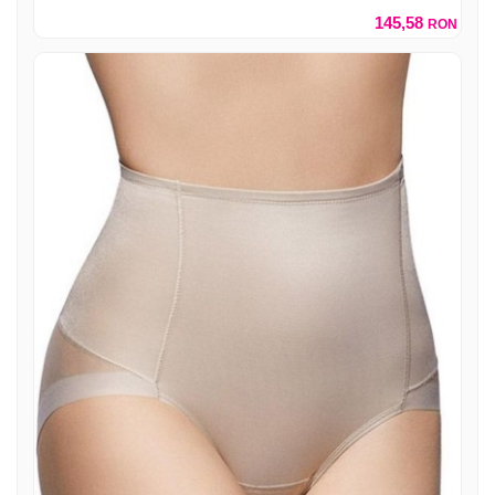
145,58
RON