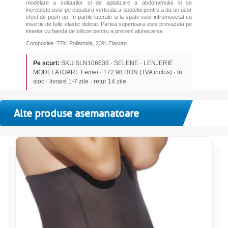
modelare a soldurilor si de aplatizare a abdomenului si se
increteste usor pe cusatura verticala a spatelui pentru a da un usor
efect de push-up. In partile laterale si la spate este infrumusetat cu
insertie de tulle elastic delicat. Partea superioara este prevazuta pe
interior cu banda de silicon pentru a preveni alunecarea.
Compozitie: 77% Poliamida, 23% Elastan
Pe scurt:
SKU SLN106638 · SELENE · LENJERIE
MODELATOARE Femei · 172,98 RON (TVA inclus) · In
stoc · livrare 1-7 zile · retur 14 zile
Alte produse asemanatoare