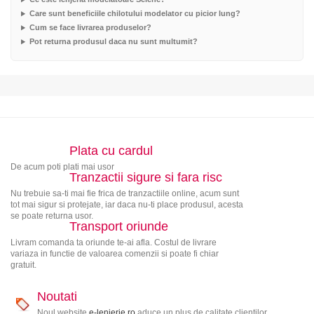
Care sunt beneficiile chilotului modelator cu picior lung?
Cum se face livrarea produselor?
Pot returna produsul daca nu sunt multumit?
Plata cu cardul
De acum poti plati mai usor
Tranzactii sigure si fara risc
Nu trebuie sa-ti mai fie frica de tranzactiile online, acum sunt
tot mai sigur si protejate, iar daca nu-ti place produsul, acesta
se poate returna usor.
Transport oriunde
Livram comanda ta oriunde te-ai afla. Costul de livrare
variaza in functie de valoarea comenzii si poate fi chiar
gratuit.
Noutati
Noul website
e-lenjerie.ro
aduce un plus de calitate clientilor