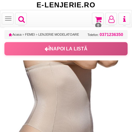
E-LENJERIE.RO
Toggle
Toggle
Toggle
Toggl
Toggle
navigation
navigation
navigation
naviga
navigation
0
0371236350
Acasa
»
FEMEI
»
LENJERIE MODELATOARE
Telefon:
ÎNAPOI LA LISTĂ