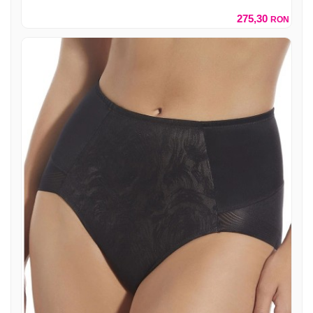
275,30
RON