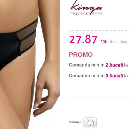
27.87
RON
(tva inclus)
PROMO
Comanda minim
2 bucati
la
Comanda minim
3 bucati
la
Marimea: