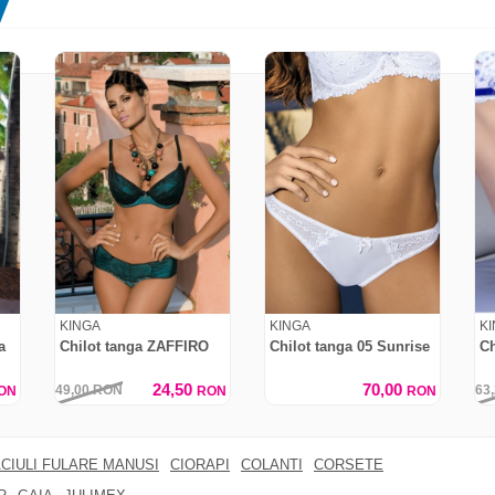
KINGA
KINGA
K
a
Chilot tanga ZAFFIRO
Chilot tanga 05 Sunrise
C
24,50
70,00
49,00
RON
63
ON
RON
RON
CIULI FULARE MANUSI
CIORAPI
COLANTI
CORSETE