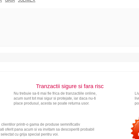
R
GAIA
JULIMEX
Tranzactii sigure si fara risc
Nu trebuie sa-ti mai fie frica de tranzactiile online,
Li
acum sunt tot mai sigur si protejate, iar daca nu-ti
li
place produsul, acesta se poate returna usor.
po
 clientilor printr-o gama de produse semnificativ
ati oferit pana acum si va invitam sa descoperiti probabil
electat cu grija special pentru voi.