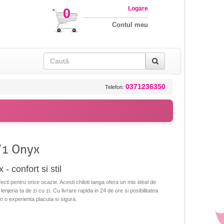
Logare
0
Contul meu
0371236350
Telefon:
/1 Onyx
- confort si stil
ti pentru orice ocazie. Acesti chiloti tanga ofera un mix ideal de
 lenjeria ta de zi cu zi. Cu livrare rapida in 24 de ore si posibilitatea
in o experienta placuta si sigura.