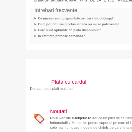
Branduri populare:
AVA
VIKI
DE LAFENSE
WOLBA
Intrebari frecvente
Ce marimi sunt disponibile pentru chiloti Kinga?
Cum pot returna produsul daca nu mi se potriveste?
Care sunt optiunile de plata disponibile?
In cat timp primesc comanda?
Plata cu cardul
De acum poti plati mai usor
Noutati
Noul website
e-lenjerie.ro
aduce un plus de calitate
imbunatatita. Multumim pentru suportul pe care ni l-
cele mai frumoase modele de chiloti, pe care le-am s