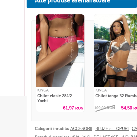
Alte produse asemanatoare
KINGA
KINGA
Chilot clasic 284/2
Chilot tanga 32 Rumb
Yacht
61,97
54,50
109,00
RON
RON
R
Categorii inrudite:
ACCESORII
BLUZE si TOPURI
CA