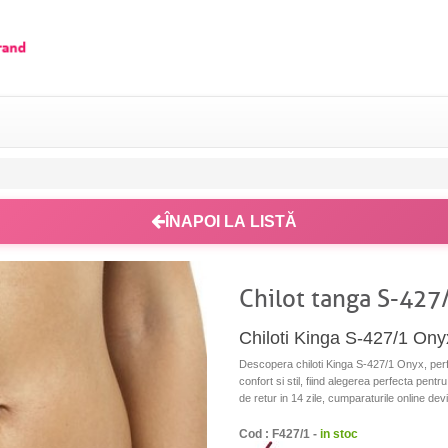
ÎNAPOI LA LISTĂ
Chilot tanga S-427
Chiloti Kinga S-427/1 Onyx 
Descopera chiloti Kinga S-427/1 Onyx, perfec
confort si stil, fiind alegerea perfecta pentru
de retur in 14 zile, cumparaturile online dev
Cod : F427/1 -
in stoc