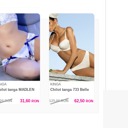
INGA
KINGA
hilot tanga MADLEN
Chilot tanga 733 Belle
31,60
62,50
,20
RON
125,00
RON
RON
RON