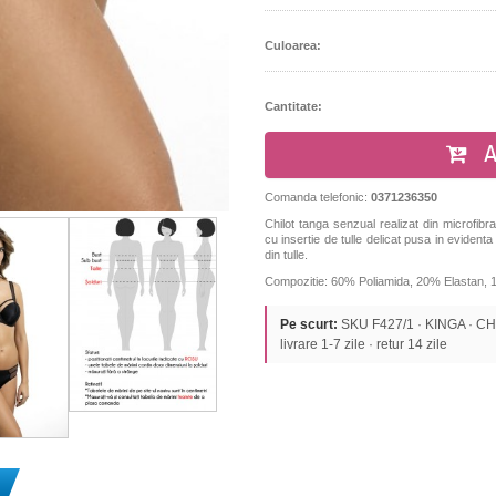
Culoarea:
Cantitate:
A
Comanda telefonic:
0371236350
Chilot tanga senzual realizat din microfibra 
cu insertie de tulle delicat pusa in eviden
din tulle.
Compozitie
:
60
%
P
oliamida
,
20
%
Elastan
,
Pe scurt:
SKU F427/1 · KINGA · CHIL
livrare 1-7 zile · retur 14 zile