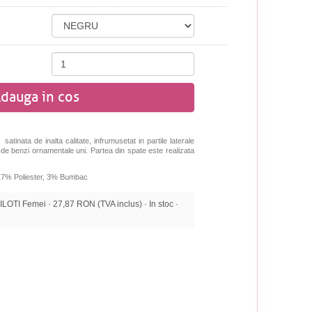
dauga in cos
satinata de inalta calitate, infrumusetat in partile laterale
ta de benzi ornamentale uni. Partea din spate
este realizata
17
%
P
oliester
,
3%
Bumbac
OTI Femei · 27,87 RON (TVA inclus) · In stoc ·