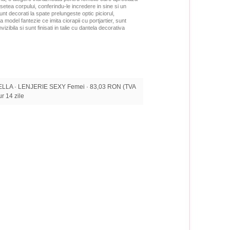
tea corpului, conferindu-le incredere in sine si un
 decorati la spate prelungeste optic piciorul,
model fantezie ce imita ciorapii cu portjartier, sunt
nvizibila si sunt finisati in talie cu dantela decorativa
LA · LENJERIE SEXY Femei · 83,03 RON (TVA
tur 14 zile