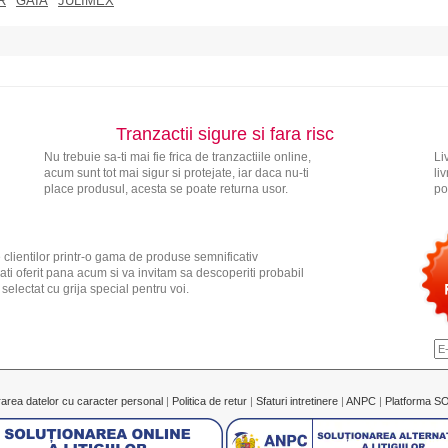
R
GAIA
JULIMEX
Tranzactii sigure si fara risc
Nu trebuie sa-ti mai fie frica de tranzactiile online,
Li
acum sunt tot mai sigur si protejate, iar daca nu-ti
li
place produsul, acesta se poate returna usor.
po
 clientilor printr-o gama de produse semnificativ
ati oferit pana acum si va invitam sa descoperiti probabil
electat cu grija special pentru voi.
rarea datelor cu caracter personal
|
Politica de retur
|
Sfaturi intretinere
|
ANPC
|
Platforma S