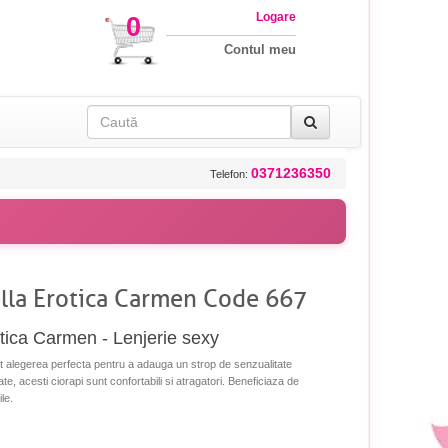
Logare
0
Contul meu
0371236350
Telefon:
ella Erotica Carmen Code 667
otica Carmen - Lenjerie sexy
t alegerea perfecta pentru a adauga un strop de senzualitate
tate, acesti ciorapi sunt confortabili si atragatori. Beneficiaza de
le.