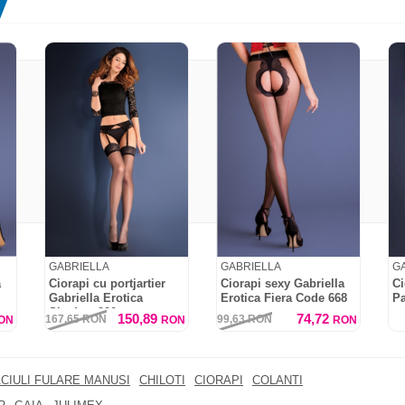
GABRIELLA
GABRIELLA
G
a
Ciorapi cu portjartier
Ciorapi sexy Gabriella
Ci
Gabriella Erotica
Erotica Fiera Code 668
Pa
Shadow 220
150,89
74,72
167,65
RON
99,63
RON
ON
RON
RON
CIULI FULARE MANUSI
CHILOTI
CIORAPI
COLANTI