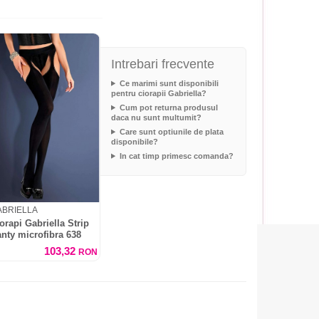
Intrebari frecvente
Ce marimi sunt disponibili
pentru ciorapii Gabriella?
Cum pot returna produsul
daca nu sunt multumit?
Care sunt optiunile de plata
disponibile?
In cat timp primesc comanda?
ABRIELLA
orapi Gabriella Strip
nty microfibra 638
103,32
RON