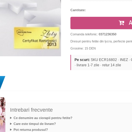
Cantitate:
A
Comanda telefonic:
0371236350
Dresuri pentru fetite din lycra, perfecte pent
Grosime: 15 DEN
Pe scurt:
SKU ECR16802 · INEZ · CI
· livrare 1-7 zile · retur 14 zile
Intrebari frecvente
Ce denumire au ciorapii pentru fetite?
Care este timpul de livrare?
Pot returna produsul?