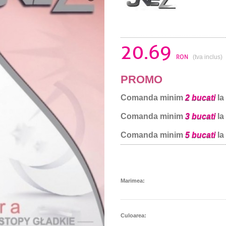
20.69
RON
(tva inclus)
PROMO
Comanda minim
2 bucati
la
Comanda minim
3 bucati
la
Comanda minim
5 bucati
la
Marimea:
Culoarea: