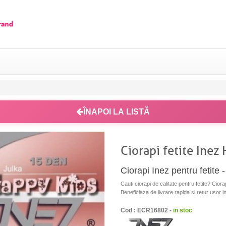
ÎNAPOI LA LISTĂ
Ciorapi fetite Inez
Ciorapi Inez pentru fetite 
Cauti ciorapi de calitate pentru fetite? Ciora
Beneficiaza de livrare rapida si retur usor i
Cod : ECR16802 -
in stoc