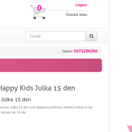
Logare
0
Contul meu
0371236350
Telefon:
 Happy Kids Julka 15 den
- Julka 15 den
pii Inez Julka 15 den sunt alegerea perfecta, oferind confort si stil.
n termen de 14 zile.