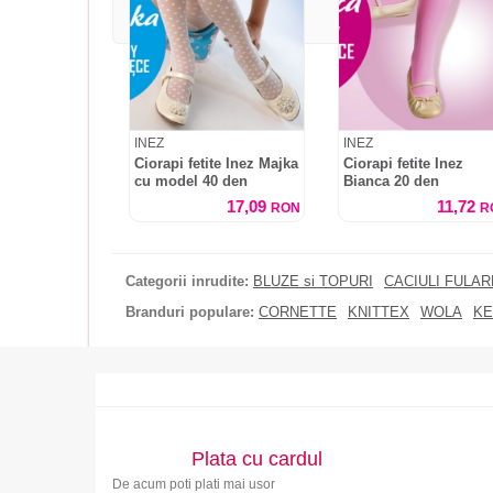
INEZ
INEZ
Ciorapi fetite Inez Majka
Ciorapi fetite Inez
cu model 40 den
Bianca 20 den
17,09
11,72
RON
R
Categorii inrudite:
BLUZE si TOPURI
CACIULI FULA
Branduri populare:
CORNETTE
KNITTEX
WOLA
KE
Plata cu cardul
De acum poti plati mai usor