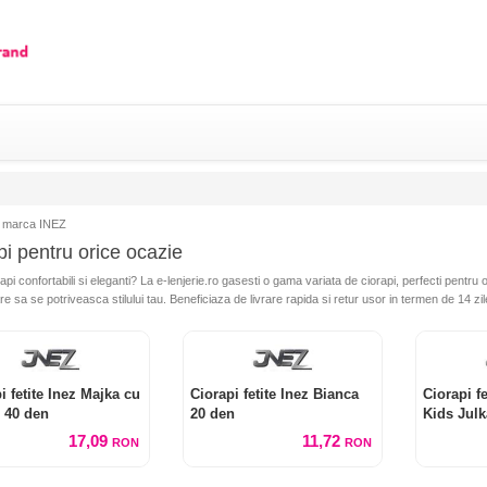
 marca INEZ
pi pentru orice ocazie
rapi confortabili si eleganti? La e-lenjerie.ro gasesti o gama variata de ciorapi, perfecti pent
re sa se potriveasca stilului tau. Beneficiaza de livrare rapida si retur usor in termen de 14 zil
i fetite Inez Majka cu
Ciorapi fetite Inez Bianca
Ciorapi f
 40 den
20 den
Kids Julk
17,09
11,72
RON
RON