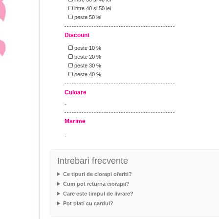
intre 40 si 50 lei
peste 50 lei
Discount
peste 10 %
peste 20 %
peste 30 %
peste 40 %
Culoare
-
Marime
-
Intrebari frecvente
Ce tipuri de ciorapi oferiti?
Cum pot returna ciorapii?
Care este timpul de livrare?
Pot plati cu cardul?