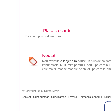
Plata cu cardul
De acum poti plati mai usor
Noutati
Noul website
e-lenjerie.ro
aduce un plus de calitate
imbunatatita. Multumim pentru suportul pe care ni l-
cele mai frumoase modele de chiloti, pe care le-am s
© Copyright 2026, Duras Media
Contact
|
Cum cumpar
|
Cum platesc
|
Livrare
|
Termeni si conditii
|
Preluc