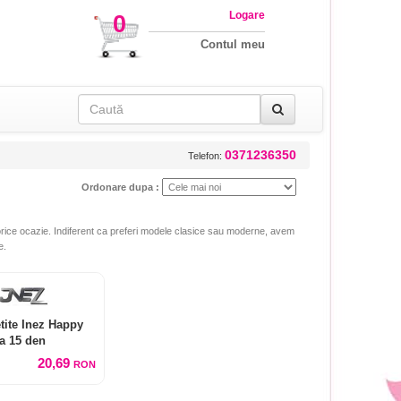
Logare
0
Contul meu
0371236350
Telefon:
Ordonare dupa :
ru orice ocazie. Indiferent ca preferi modele clasice sau moderne, avem
e.
etite Inez Happy
a 15 den
20,69
RON