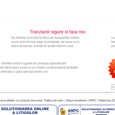
Tranzactii sigure si fara risc
Nu trebuie sa-ti mai fie frica de tranzactiile online,
Li
acum sunt tot mai sigur si protejate, iar daca nu-ti
li
place produsul, acesta se poate returna usor.
po
 clientilor printr-o gama de produse semnificativ
ati oferit pana acum si va invitam sa descoperiti probabil
electat cu grija special pentru voi.
rarea datelor cu caracter personal
|
Politica de retur
|
Sfaturi intretinere
|
ANPC
|
Platforma S