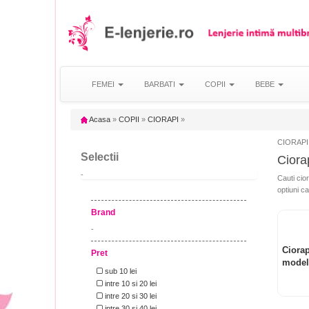
FEMEI
BARBATI
COPII
BEBE
Acasa
»
COPII
»
CIORAPI
»
CIORAPI
Selectii
Ciora
-
Cauti cio
optiuni ca
Brand
-
Ciorap
Pret
model
sub 10 lei
intre 10 si 20 lei
intre 20 si 30 lei
intre 30 si 40 lei