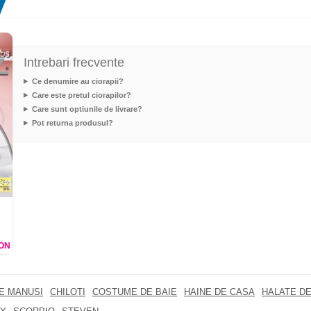
Intrebari frecvente
Ce denumire au ciorapii?
Care este pretul ciorapilor?
Care sunt optiunile de livrare?
Pot returna produsul?
ON
RE MANUSI
CHILOTI
COSTUME DE BAIE
HAINE DE CASA
HALATE DE