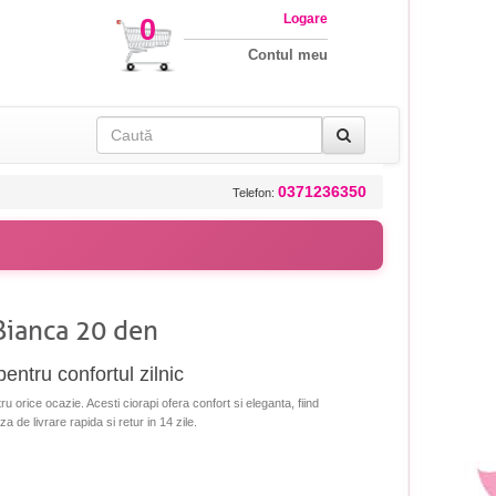
Logare
0
Contul meu
0371236350
Telefon:
 Bianca 20 den
pentru confortul zilnic
ru orice ocazie. Acesti ciorapi ofera confort si eleganta, fiind
za de livrare rapida si retur in 14 zile.