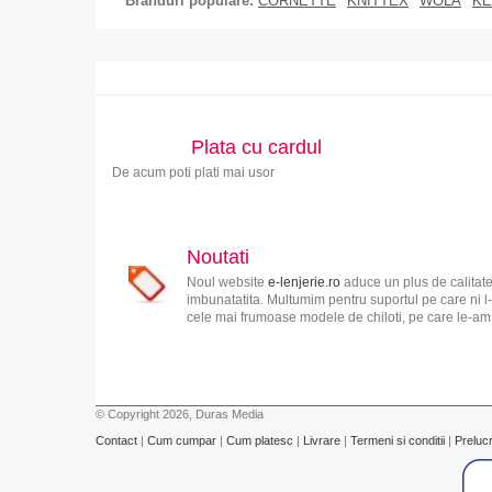
Branduri populare:
CORNETTE
KNITTEX
WOLA
KE
Plata cu cardul
De acum poti plati mai usor
Noutati
Noul website
e-lenjerie.ro
aduce un plus de calitate
imbunatatita. Multumim pentru suportul pe care ni l-
cele mai frumoase modele de chiloti, pe care le-am s
© Copyright 2026, Duras Media
Contact
|
Cum cumpar
|
Cum platesc
|
Livrare
|
Termeni si conditii
|
Preluc