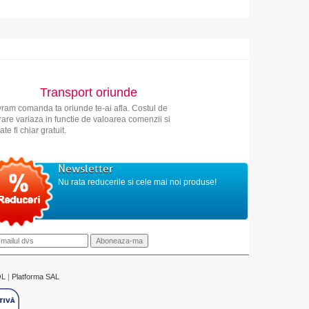
Transport oriunde
vram comanda ta oriunde te-ai afla. Costul de
vrare variaza in functie de valoarea comenzii si
ate fi chiar gratuit.
Newsletter
Nu rata reducerile si cele mai noi produse!
OL
|
Platforma SAL