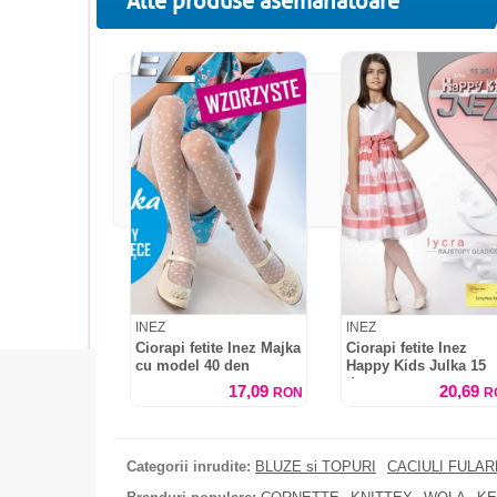
Alte produse asemanatoare
INEZ
INEZ
Ciorapi fetite Inez Majka
Ciorapi fetite Inez
cu model 40 den
Happy Kids Julka 15
den
17,09
20,69
RON
R
Categorii inrudite:
BLUZE si TOPURI
CACIULI FULA