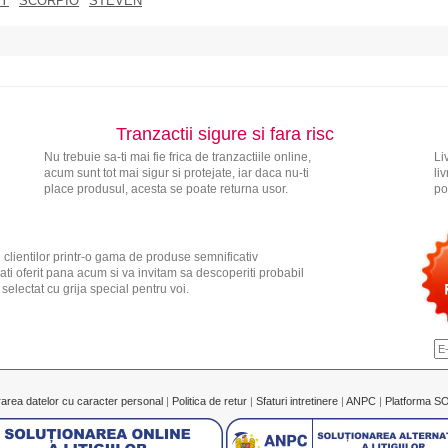
Y
SCORPIO
STEVEN
Tranzactii sigure si fara risc
Nu trebuie sa-ti mai fie frica de tranzactiile online,
Li
acum sunt tot mai sigur si protejate, iar daca nu-ti
li
place produsul, acesta se poate returna usor.
po
 clientilor printr-o gama de produse semnificativ
ati oferit pana acum si va invitam sa descoperiti probabil
electat cu grija special pentru voi.
rarea datelor cu caracter personal
|
Politica de retur
|
Sfaturi intretinere
|
ANPC
|
Platforma S