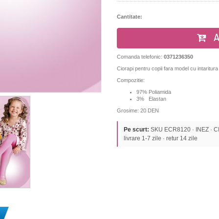
Cantitate:
A
Comanda telefonic:
0371236350
Ciorapi pentru copii fara model cu intaritura
Compozitie:
97% Poliamida
3% Elastan
Grosime: 20 DEN
Pe scurt:
SKU ECR8120 · INEZ · CIOR
livrare 1-7 zile · retur 14 zile