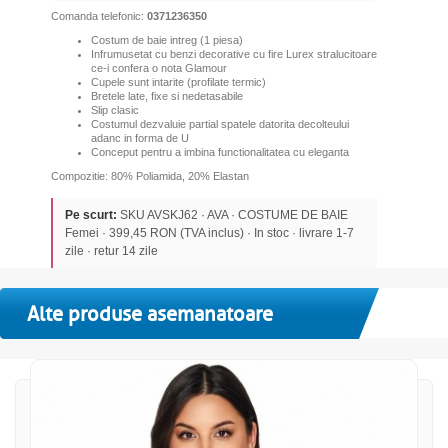
Comanda telefonic:
0371236350
Costum de baie intreg (1 piesa)
Infrumusetat cu benzi decorative cu fire Lurex stralucitoare
ce-i confera o nota Glamour
Cupele sunt intarite (profilate termic)
Bretele
late, fixe si nedetasabile
Slip clasic
C
ostumul dezvaluie partial spatele datorita decolteului
adanc in forma de U
Conceput pentru a imbina functionalitatea cu eleganta
Compozitie: 80% Poliamida, 20% Elastan
Pe scurt:
SKU AVSKJ62 · AVA · COSTUME DE BAIE
Femei · 399,45 RON (TVA inclus) · In stoc · livrare 1-7
zile · retur 14 zile
Alte produse asemanatoare