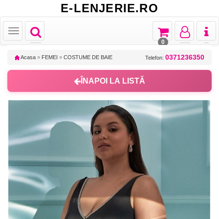
E-LENJERIE.RO
Toggle
Toggle
Toggle
Toggl
Toggle
navigation
navigation
navigation
naviga
navigation
0
0371236350
Acasa
»
FEMEI
»
COSTUME DE BAIE
Telefon:
ÎNAPOI LA LISTĂ