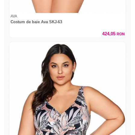
AVA
Costum de baie Ava SKJ-63
424,05
RON