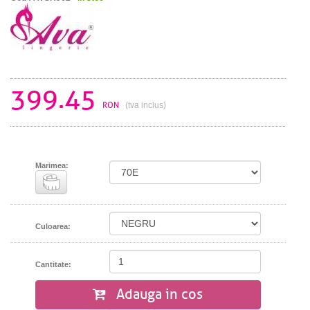
399.45
RON
(tva inclus)
Marimea:
Culoarea:
Cantitate:
Adauga in cos