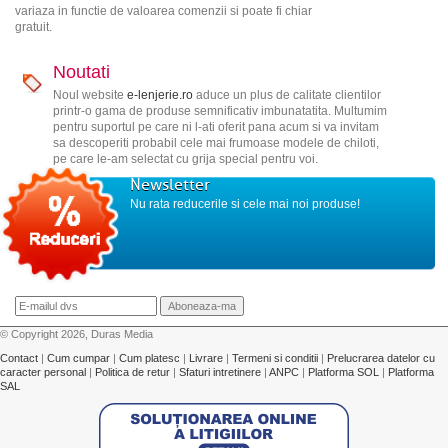
variaza in functie de valoarea comenzii si poate fi chiar
gratuit.
Noutati
Noul website
e-lenjerie.ro
aduce un plus de calitate clientilor
printr-o gama de produse semnificativ imbunatatita. Multumim
pentru suportul pe care ni l-ati oferit pana acum si va invitam
sa descoperiti probabil cele mai frumoase modele de chiloti,
pe care le-am selectat cu grija special pentru voi.
Newsletter
Nu rata reducerile si cele mai noi produse!
© Copyright 2026, Duras Media
Contact
|
Cum cumpar
|
Cum platesc
|
Livrare
|
Termeni si conditii
|
Prelucrarea datelor cu
caracter personal
|
Politica de retur
|
Sfaturi intretinere
|
ANPC
|
Platforma SOL
|
Platforma
SAL