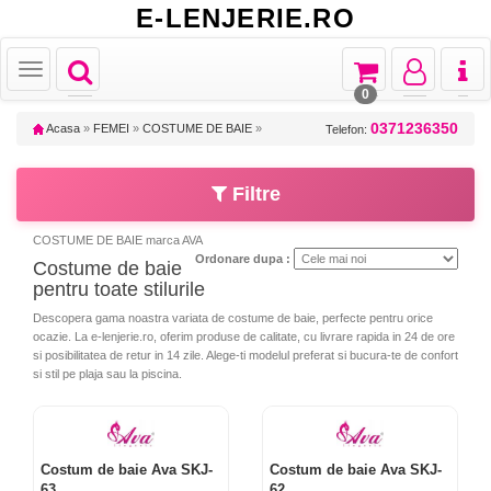
E-LENJERIE.RO
Toggle
Toggle
Toggle
Toggl
Toggle
navigation
navigation
navigation
naviga
navigation
0
0371236350
Acasa
»
FEMEI
»
COSTUME DE BAIE
»
Telefon:
Filtre
COSTUME DE BAIE marca AVA
Ordonare dupa :
Costume de baie
pentru toate stilurile
Descopera gama noastra variata de costume de baie, perfecte pentru orice
ocazie. La e-lenjerie.ro, oferim produse de calitate, cu livrare rapida in 24 de ore
si posibilitatea de retur in 14 zile. Alege-ti modelul preferat si bucura-te de confort
si stil pe plaja sau la piscina.
Costum de baie Ava SKJ-
Costum de baie Ava SKJ-
63
62