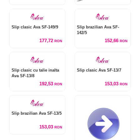
Slip clasic Ava SF-149/9
Slip brazilian Ava SF-
142/5
177,72
152,66
RON
RON
Slip clasic cu talie inalta
Slip clasic Ava SF-13/7
Ava SF-13/8
192,53
153,03
RON
RON
Slip brazilian Ava SF-13/5
153,03
RON