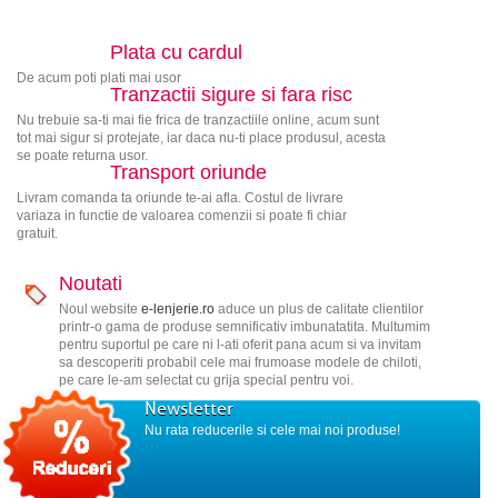
Plata cu cardul
De acum poti plati mai usor
Tranzactii sigure si fara risc
Nu trebuie sa-ti mai fie frica de tranzactiile online, acum sunt
tot mai sigur si protejate, iar daca nu-ti place produsul, acesta
se poate returna usor.
Transport oriunde
Livram comanda ta oriunde te-ai afla. Costul de livrare
variaza in functie de valoarea comenzii si poate fi chiar
gratuit.
Noutati
Noul website
e-lenjerie.ro
aduce un plus de calitate clientilor
printr-o gama de produse semnificativ imbunatatita. Multumim
pentru suportul pe care ni l-ati oferit pana acum si va invitam
sa descoperiti probabil cele mai frumoase modele de chiloti,
pe care le-am selectat cu grija special pentru voi.
Newsletter
Nu rata reducerile si cele mai noi produse!