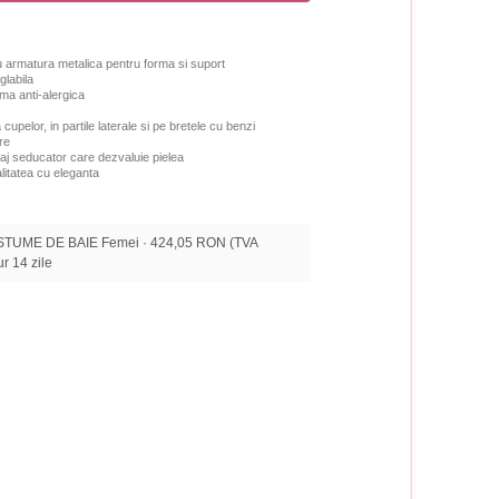
u armatura metalica pentru forma si suport
glabila
ema anti-alergica
cupelor, in partile laterale
si pe bretele cu benzi
re
aj seducator care dezvaluie pielea
litatea cu eleganta
STUME DE BAIE Femei · 424,05 RON (TVA
tur 14 zile