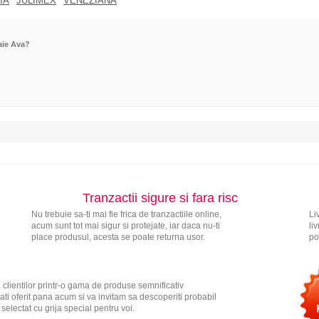
IA
JULIMEX
VENEZIANA
aie Ava?
Tranzactii sigure si fara risc
Nu trebuie sa-ti mai fie frica de tranzactiile online,
Li
acum sunt tot mai sigur si protejate, iar daca nu-ti
li
place produsul, acesta se poate returna usor.
po
 clientilor printr-o gama de produse semnificativ
ati oferit pana acum si va invitam sa descoperiti probabil
electat cu grija special pentru voi.