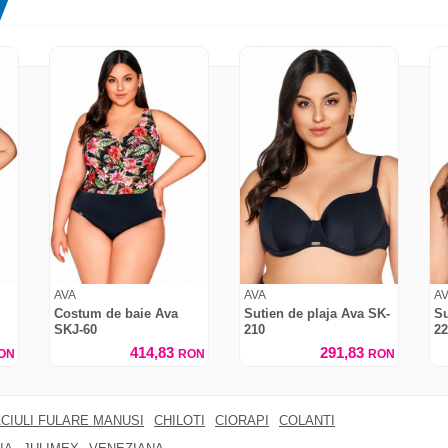
AVA
AVA
A
Costum de baie Ava
Sutien de plaja Ava SK-
Su
SKJ-60
210
22
414,83
291,83
ON
RON
RON
CIULI FULARE MANUSI
CHILOTI
CIORAPI
COLANTI