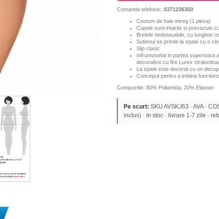
Comanda telefonic:
0371236350
Costum de baie intreg (1 piesa)
Cupele sunt intarite si prevazute c
Bretele nedetasabile, cu lungime re
Sutienul se prinde la spate cu o cl
Slip clasic
I
nfrumusetat in
partea superioara a 
decorative cu fire Lurex stralucitoa
La spate este decorat cu un decup
Conceput pentru a imbina functiona
Compozitie: 80% Poliamida, 20% Elastan
Pe scurt:
SKU AVSKJ63 · AVA · CO
inclus) · In stoc · livrare 1-7 zile · re