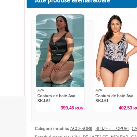
Alte produse asemanatoare
AVA
AVA
Costum de baie Ava
Costum de baie Ava
SKJ-62
SKJ-61
399,45
402,53
RON
R
Categorii inrudite:
ACCESORII
BLUZE si TOPURI
CA