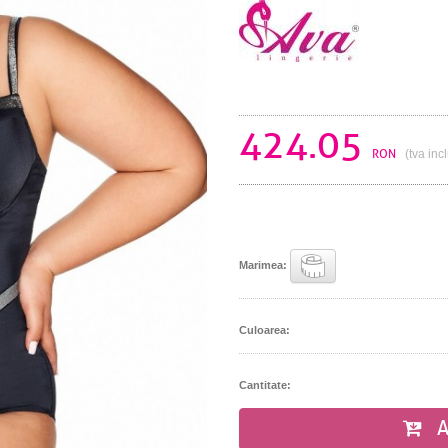
424.05
RON
(tva inc
Marimea:
Culoarea:
Cantitate:
A