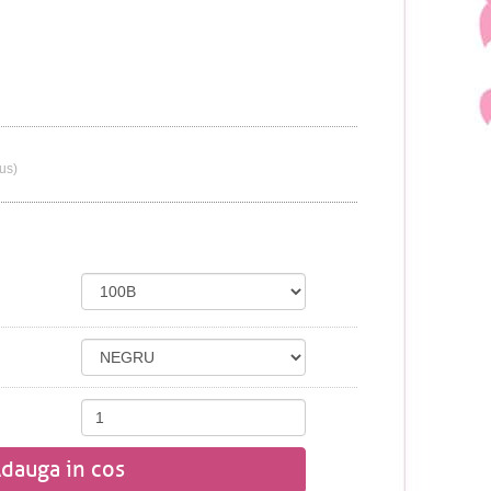
lus)
dauga in cos