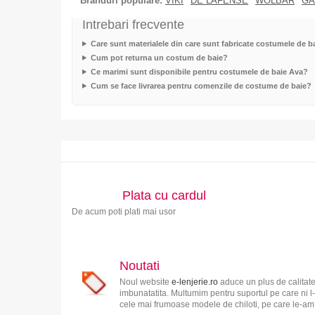
Branduri populare:
VIKI
DE LAFENSE
WOLBAR
GA
Intrebari frecvente
Care sunt materialele din care sunt fabricate costumele de b
Cum pot returna un costum de baie?
Ce marimi sunt disponibile pentru costumele de baie Ava?
Cum se face livrarea pentru comenzile de costume de baie?
Plata cu cardul
De acum poti plati mai usor
Noutati
Noul website
e-lenjerie.ro
aduce un plus de calitate
imbunatatita. Multumim pentru suportul pe care ni l-
cele mai frumoase modele de chiloti, pe care le-am s