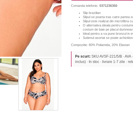
Comanda telefonic:
0371236350
Slip brazilian
Slipul se poarta tras catre partea s
Slipul este realizat din microfibra 
O alternativa ideala pentru costume
costum de baie pe placul dumneav
Ideal pentru a va pune bronzul in e
Sutienul asortat se poate achizition
Compozitie: 80% Poliamida, 20% Elastan
Pe scurt:
SKU AVSF-221/5/B · AVA
inclus) · In stoc · livrare 1-7 zile · re