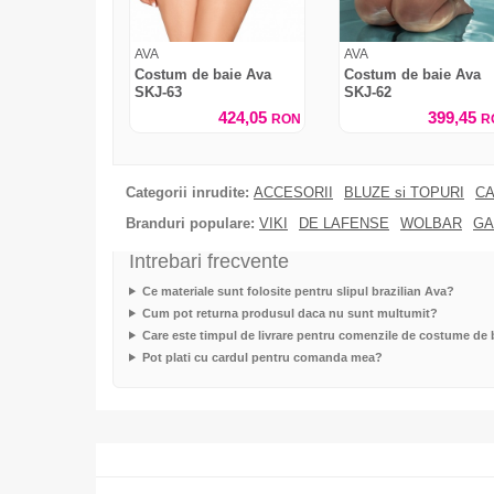
AVA
AVA
Costum de baie Ava
Costum de baie Ava
SKJ-63
SKJ-62
424,05
399,45
RON
R
Categorii inrudite:
ACCESORII
BLUZE si TOPURI
CA
Branduri populare:
VIKI
DE LAFENSE
WOLBAR
GA
Intrebari frecvente
Ce materiale sunt folosite pentru slipul brazilian Ava?
Cum pot returna produsul daca nu sunt multumit?
Care este timpul de livrare pentru comenzile de costume de 
Pot plati cu cardul pentru comanda mea?