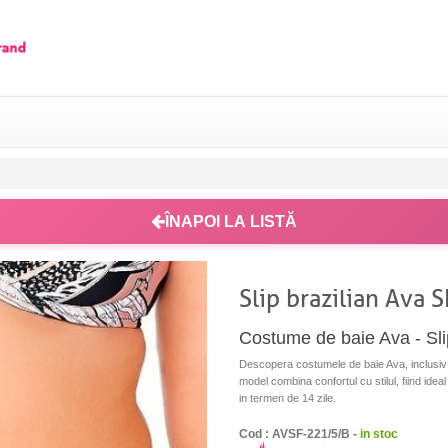
ÎNAPOI LA LISTĂ
Slip brazilian Ava 
Costume de baie Ava - Sli
Descopera costumele de baie Ava, inclusiv s
model combina confortul cu stilul, fiind idea
in termen de 14 zile.
Cod : AVSF-221/5/B -
in stoc