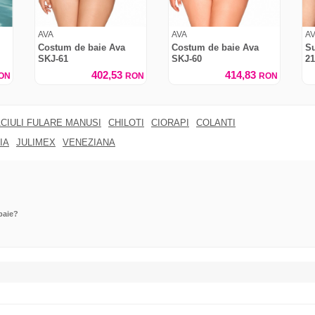
AVA
AVA
A
Costum de baie Ava
Costum de baie Ava
Su
SKJ-61
SKJ-60
21
402,53
414,83
ON
RON
RON
CIULI FULARE MANUSI
CHILOTI
CIORAPI
COLANTI
IA
JULIMEX
VENEZIANA
baie?