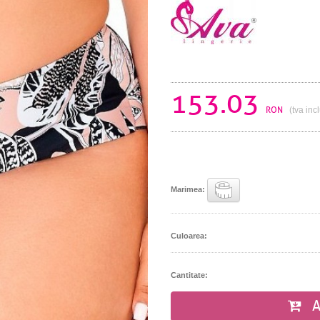
153.03
RON
(tva inc
Marimea:
Culoarea:
Cantitate:
A