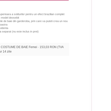
uperioara a soldurilor pentru un efect brazilian complet
cu model deosebit
le de baie din garderoba, prin care va puteti crea un nou
oastra
videnta
a separat (nu este inclus in pret)
 · COSTUME DE BAIE Femei · 153,03 RON (TVA
tur 14 zile