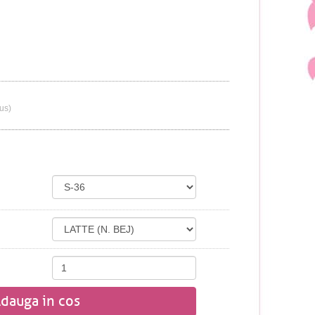
lus)
dauga in cos