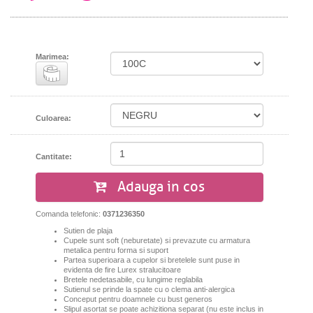
Marimea:
Culoarea:
Cantitate:
Adauga in cos
Comanda telefonic:
0371236350
Sutien de plaja
Cupele sunt soft (neburetate) si prevazute cu armatura
metalica pentru forma si suport
Pa
rtea superioara a cupelor si bretelele sunt puse in
evidenta de fire Lurex stralucitoare
Bretele nedetasabile, cu lungime reglabila
Sutienul se prinde la spate cu o clema anti-alergica
Conceput pentru doamnele cu bust generos
Slipul asortat se poate achizitiona separat (nu este inclus in