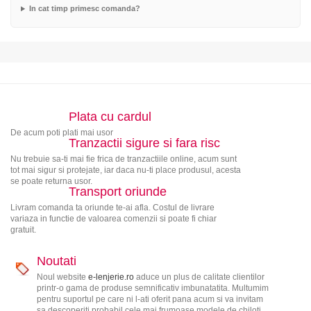
In cat timp primesc comanda?
Plata cu cardul
De acum poti plati mai usor
Tranzactii sigure si fara risc
Nu trebuie sa-ti mai fie frica de tranzactiile online, acum sunt
tot mai sigur si protejate, iar daca nu-ti place produsul, acesta
se poate returna usor.
Transport oriunde
Livram comanda ta oriunde te-ai afla. Costul de livrare
variaza in functie de valoarea comenzii si poate fi chiar
gratuit.
Noutati
Noul website
e-lenjerie.ro
aduce un plus de calitate clientilor
printr-o gama de produse semnificativ imbunatatita. Multumim
pentru suportul pe care ni l-ati oferit pana acum si va invitam
sa descoperiti probabil cele mai frumoase modele de chiloti,