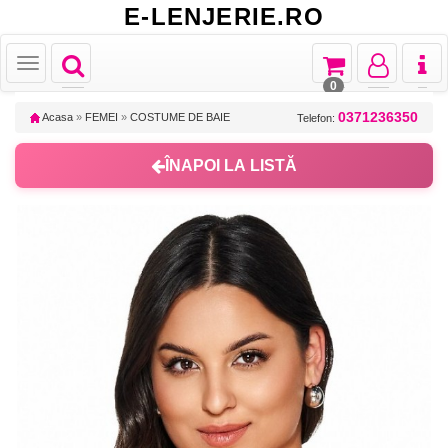
E-LENJERIE.RO
Toggle
Toggle
Toggle
Toggl
Toggle
navigation
navigation
navigation
naviga
navigation
0
0371236350
Acasa
»
FEMEI
»
COSTUME DE BAIE
Telefon:
ÎNAPOI LA LISTĂ