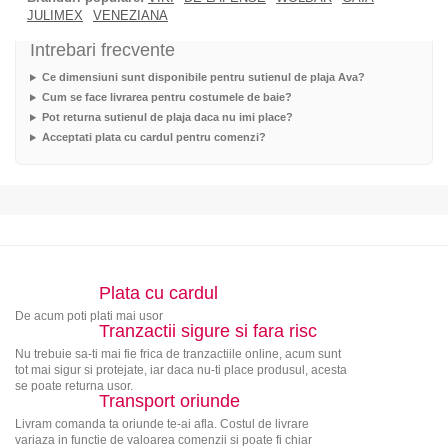
JULIMEX
VENEZIANA
Intrebari frecvente
Ce dimensiuni sunt disponibile pentru sutienul de plaja Ava?
Cum se face livrarea pentru costumele de baie?
Pot returna sutienul de plaja daca nu imi place?
Acceptati plata cu cardul pentru comenzi?
Plata cu cardul
De acum poti plati mai usor
Tranzactii sigure si fara risc
Nu trebuie sa-ti mai fie frica de tranzactiile online, acum sunt
tot mai sigur si protejate, iar daca nu-ti place produsul, acesta
se poate returna usor.
Transport oriunde
Livram comanda ta oriunde te-ai afla. Costul de livrare
variaza in functie de valoarea comenzii si poate fi chiar