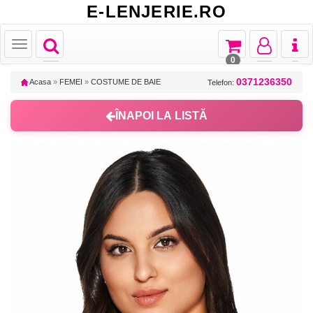
E-LENJERIE.RO
Toggle
Toggle
Toggle
Toggl
Toggle
navigation
navigation
navigation
naviga
navigation
0
0371236350
Acasa
»
FEMEI
»
COSTUME DE BAIE
Telefon:
ÎNAPOI LA LISTĂ