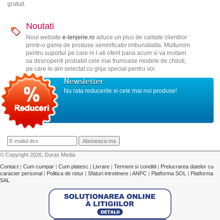
gratuit.
Noutati
Noul website
e-lenjerie.ro
aduce un plus de calitate clientilor
printr-o gama de produse semnificativ imbunatatita. Multumim
pentru suportul pe care ni l-ati oferit pana acum si va invitam
sa descoperiti probabil cele mai frumoase modele de chiloti,
pe care le-am selectat cu grija special pentru voi.
Newsletter
Nu rata reducerile si cele mai noi produse!
© Copyright 2026, Duras Media
Contact
|
Cum cumpar
|
Cum platesc
|
Livrare
|
Termeni si conditii
|
Prelucrarea datelor cu
caracter personal
|
Politica de retur
|
Sfaturi intretinere
|
ANPC
|
Platforma SOL
|
Platforma
SAL