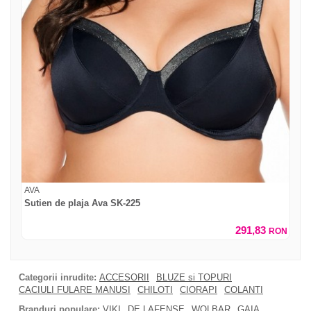
AVA
Sutien de plaja Ava SK-225
291,83
RON
Categorii inrudite:
ACCESORII
BLUZE si TOPURI
CACIULI FULARE MANUSI
CHILOTI
CIORAPI
COLANTI
Branduri populare:
VIKI
DE LAFENSE
WOLBAR
GAIA