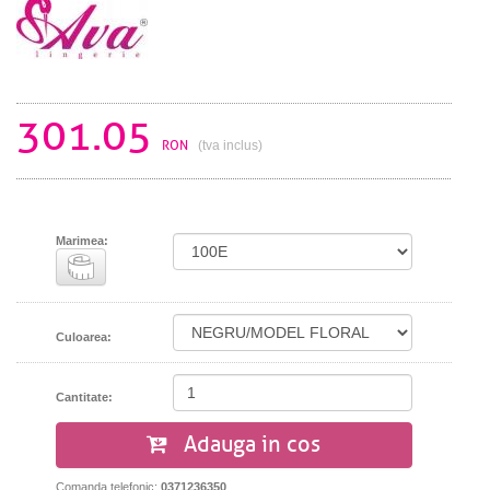
301.05
RON
(tva inclus)
Marimea:
Culoarea:
Cantitate:
Adauga in cos
Comanda telefonic:
0371236350