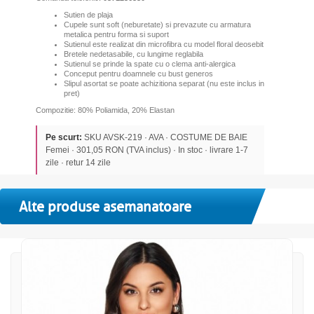
Sutien de plaja
Cupele sunt soft (neburetate) si prevazute cu armatura
metalica pentru forma si suport
Sutienul este realizat din microfibra cu model floral deosebit
Bretele nedetasabile, cu lungime reglabila
Sutienul se prinde la spate cu o clema anti-alergica
Conceput pentru doamnele cu bust generos
Slipul asortat se poate achizitiona separat (nu este inclus in
pret)
Compozitie: 80% Poliamida, 20% Elastan
Pe scurt:
SKU AVSK-219 · AVA · COSTUME DE BAIE
Femei · 301,05 RON (TVA inclus) · In stoc · livrare 1-7
zile · retur 14 zile
Alte produse asemanatoare