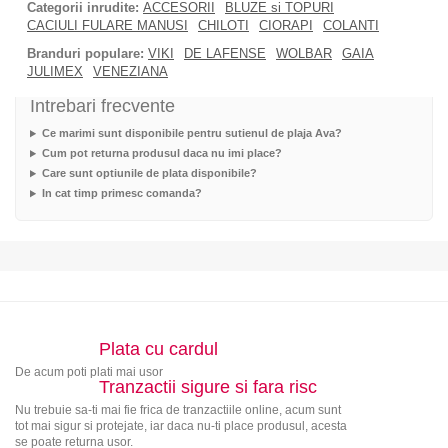
Categorii inrudite:
ACCESORII
BLUZE si TOPURI
CACIULI FULARE MANUSI
CHILOTI
CIORAPI
COLANTI
Branduri populare:
VIKI
DE LAFENSE
WOLBAR
GAIA
JULIMEX
VENEZIANA
Intrebari frecvente
Ce marimi sunt disponibile pentru sutienul de plaja Ava?
Cum pot returna produsul daca nu imi place?
Care sunt optiunile de plata disponibile?
In cat timp primesc comanda?
Plata cu cardul
De acum poti plati mai usor
Tranzactii sigure si fara risc
Nu trebuie sa-ti mai fie frica de tranzactiile online, acum sunt
tot mai sigur si protejate, iar daca nu-ti place produsul, acesta
se poate returna usor.