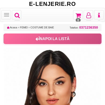
E-LENJERIE.RO
Toggle
Toggle
Toggle
Toggl
Toggle
navigation
navigation
navigation
naviga
navigation
0
0371236350
Acasa
»
FEMEI
»
COSTUME DE BAIE
Telefon:
ÎNAPOI LA LISTĂ