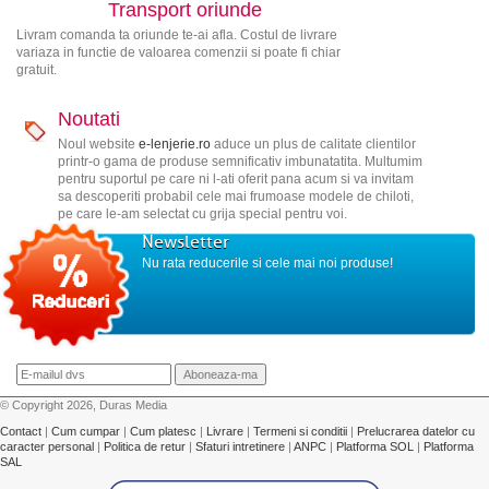
Transport oriunde
Livram comanda ta oriunde te-ai afla. Costul de livrare
variaza in functie de valoarea comenzii si poate fi chiar
gratuit.
Noutati
Noul website
e-lenjerie.ro
aduce un plus de calitate clientilor
printr-o gama de produse semnificativ imbunatatita. Multumim
pentru suportul pe care ni l-ati oferit pana acum si va invitam
sa descoperiti probabil cele mai frumoase modele de chiloti,
pe care le-am selectat cu grija special pentru voi.
Newsletter
Nu rata reducerile si cele mai noi produse!
© Copyright 2026, Duras Media
Contact
|
Cum cumpar
|
Cum platesc
|
Livrare
|
Termeni si conditii
|
Prelucrarea datelor cu
caracter personal
|
Politica de retur
|
Sfaturi intretinere
|
ANPC
|
Platforma SOL
|
Platforma
SAL