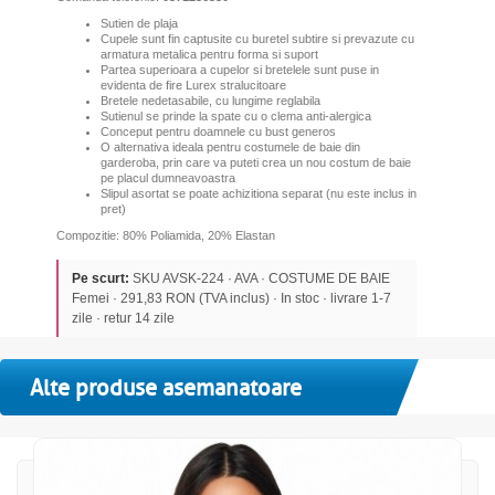
Sutien de plaja
Cupele sunt fin captusite cu buretel subtire si prevazute cu
armatura metalica pentru forma si suport
Pa
rtea superioara a cupelor si bretelele sunt puse in
evidenta de fire Lurex stralucitoare
Bretele nedetasabile, cu lungime reglabila
Sutienul se prinde la spate cu o clema anti-alergica
Conceput pentru doamnele cu bust generos
O
alternativa ideala pentru costumele de baie din
garderoba, prin care va puteti crea un nou costum de baie
pe placul dumneavoastra
Slipul asortat se poate achizitiona separat (nu este inclus in
pret)
Compozitie: 80% Poliamida, 20% Elastan
Pe scurt:
SKU AVSK-224 · AVA · COSTUME DE BAIE
Femei · 291,83 RON (TVA inclus) · In stoc · livrare 1-7
zile · retur 14 zile
Alte produse asemanatoare