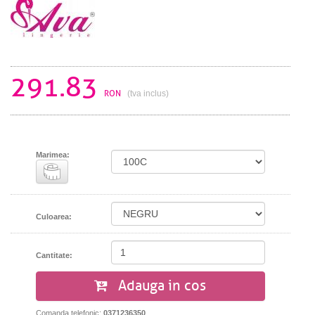
291.83
RON
(tva inclus)
Marimea:
Culoarea:
Cantitate:
Adauga in cos
Comanda telefonic:
0371236350