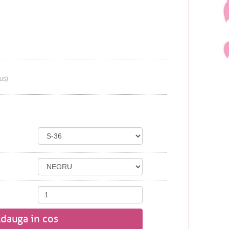
lus)
dauga in cos