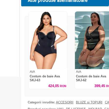
Alte produse asemanatoare
AVA
AVA
Costum de baie Ava
Costum de baie Ava
SKJ-63
SKJ-62
424,05
399,45
RON
R
Categorii inrudite:
ACCESORII
BLUZE si TOPURI
CA