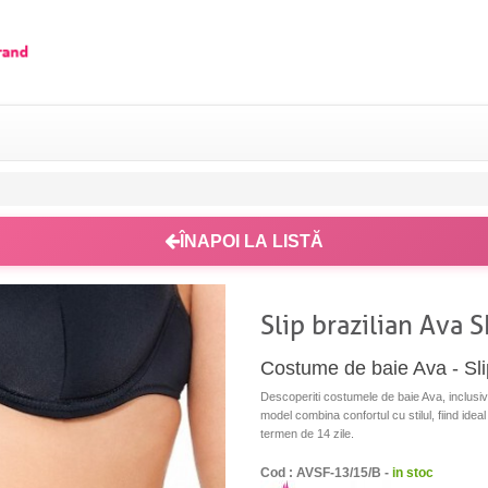
ÎNAPOI LA LISTĂ
Slip brazilian Ava 
Costume de baie Ava - Sli
Descoperiti costumele de baie Ava, inclusiv 
model combina confortul cu stilul, fiind ideal
termen de 14 zile.
Cod : AVSF-13/15/B -
in stoc