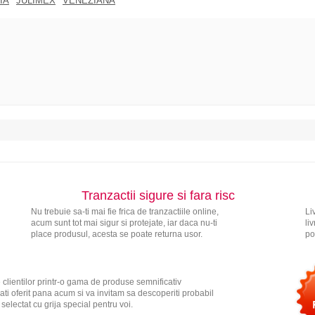
IA
JULIMEX
VENEZIANA
Tranzactii sigure si fara risc
Nu trebuie sa-ti mai fie frica de tranzactiile online,
Li
acum sunt tot mai sigur si protejate, iar daca nu-ti
li
place produsul, acesta se poate returna usor.
po
 clientilor printr-o gama de produse semnificativ
ati oferit pana acum si va invitam sa descoperiti probabil
electat cu grija special pentru voi.