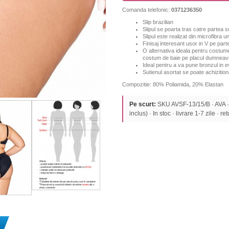
Comanda telefonic:
0371236350
Slip brazilian
Slipul se poarta tras catre partea s
Slipul este realizat din microfibra un
Finisaj interesant usor in V pe part
O alternativa ideala pentru costume
costum de baie pe placul dumneav
Ideal pentru a va pune bronzul in e
Sutienul asortat se poate achizition
Compozitie: 80% Poliamida, 20% Elastan
Pe scurt:
SKU AVSF-13/15/B · AVA
inclus) · In stoc · livrare 1-7 zile · re