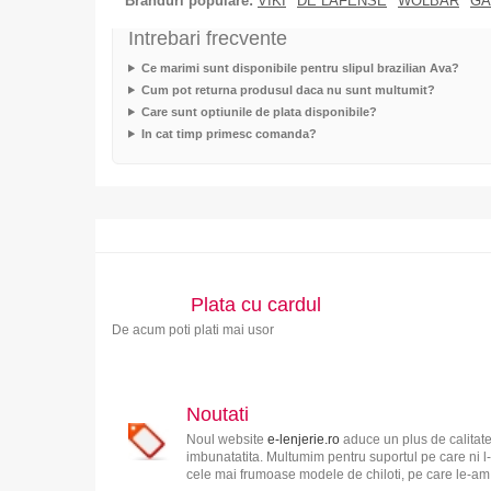
Branduri populare:
VIKI
DE LAFENSE
WOLBAR
GA
Intrebari frecvente
Ce marimi sunt disponibile pentru slipul brazilian Ava?
Cum pot returna produsul daca nu sunt multumit?
Care sunt optiunile de plata disponibile?
In cat timp primesc comanda?
Plata cu cardul
De acum poti plati mai usor
Noutati
Noul website
e-lenjerie.ro
aduce un plus de calitate
imbunatatita. Multumim pentru suportul pe care ni l-
cele mai frumoase modele de chiloti, pe care le-am s