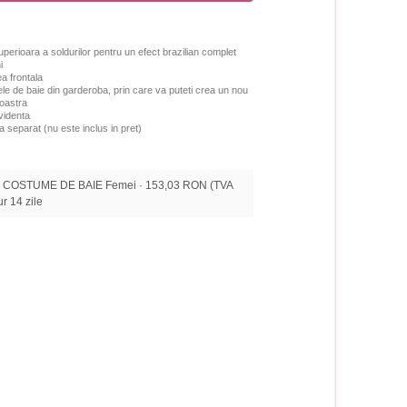
uperioara a soldurilor pentru un efect brazilian complet
i
ea frontala
le de baie din garderoba, prin care va puteti crea un nou
oastra
videnta
a separat (nu este inclus in pret)
 · COSTUME DE BAIE Femei · 153,03 RON (TVA
tur 14 zile