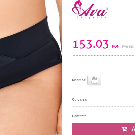
153.03
RON
(tva inc
Marimea:
Culoarea:
Cantitate:
A