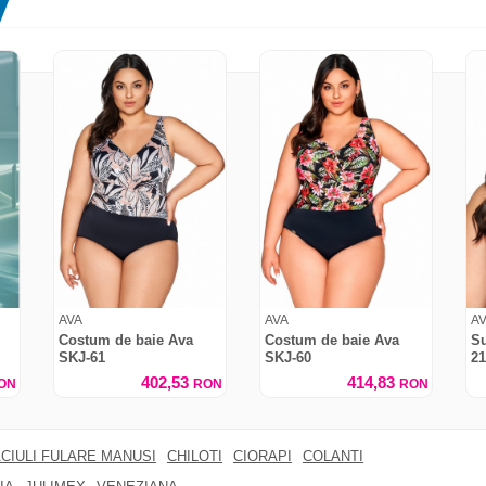
AVA
AVA
A
Costum de baie Ava
Costum de baie Ava
Su
SKJ-61
SKJ-60
21
402,53
414,83
ON
RON
RON
CIULI FULARE MANUSI
CHILOTI
CIORAPI
COLANTI