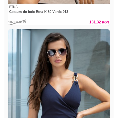
ETNA
Costum de baie Etna K-80 Verde 013
131,32
187,60
RON
RON