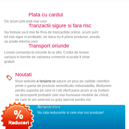
Plata cu cardul
De acum poti plati mai usor
Tranzactii sigure si fara risc
Nu trebuie sa-ti mai fie frica de tranzactiile online, acum sunt
tot mai sigur si protejate, iar daca nu-ti place produsul, acesta
se poate returna usor.
Transport oriunde
Livram comanda ta oriunde te-ai afla. Costul de livrare
variaza in functie de valoarea comenzii si poate fi chiar
gratuit.
Noutati
Noul website
e-lenjerie.ro
aduce un plus de calitate clientilor
printr-o gama de produse semnificativ imbunatatita. Multumim
pentru suportul pe care ni l-ati oferit pana acum si va invitam
sa descoperiti probabil cele mai frumoase modele de chiloti,
pe care le-am selectat cu grija special pentru voi.
Newsletter
Nu rata reducerile si cele mai noi produse!