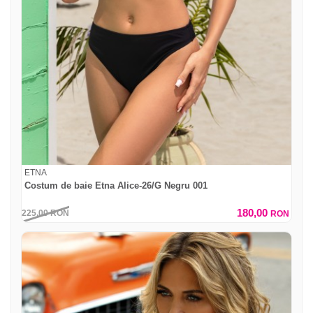
ETNA
Costum de baie Etna Alice-26/G Negru 001
180,00
225,00
RON
RON