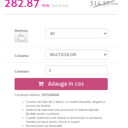
282.87
314.30
RON
RON
(tva inclus)
Marimea:
Culoarea:
Cantitate:
Adauga in cos
Comanda telefonic:
0371236350
Costum de baie din 2 piese, cu model deosebit, elegant si
extrem de feminin
Sutienul tip balconet este prevazut cu balene laterale
flexibile pentru sustinere
Cupele sutienului sunt intarite si prevazute cu armatura
metalica la baza pentru forma si suport
Buretei push-up detasabili