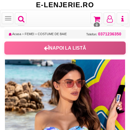
E-LENJERIE.RO
Toggle
Toggle
Toggle
Toggl
Toggle
navigation
navigation
navigation
naviga
navigation
0
0371236350
Acasa
»
FEMEI
»
COSTUME DE BAIE
Telefon:
ÎNAPOI LA LISTĂ