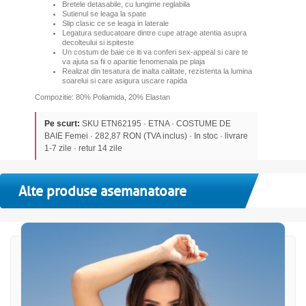
Bretele detasabile, cu lungime reglabila
Sutienul se leaga la spate
Slip clasic ce se leaga in laterale
Legatura seducatoare dintre cupe atrage atentia asupra
decolteului si ispiteste
Un costum de baie ce iti va conferi sex-appeal si care te
va ajuta sa fii o aparitie fenomenala pe plaja
Realizat din tesatura de inalta calitate, rezistenta la lumina
soarelui si care asigura uscare rapida
Compozitie: 80% Poliamida, 20% Elastan
Pe scurt:
SKU ETN62195 · ETNA · COSTUME DE
BAIE Femei · 282,87 RON (TVA inclus) · In stoc · livrare
1-7 zile · retur 14 zile
Alte produse asemanatoare