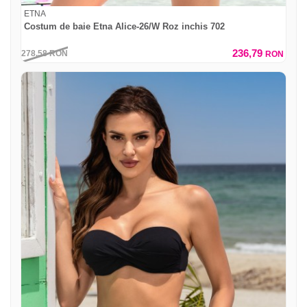
ETNA
Costum de baie Etna Alice-26/W Roz inchis 702
236,79
278,58
RON
RON