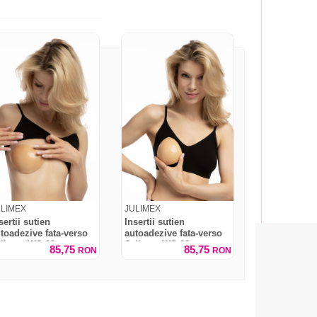
ULIMEX
JULIMEX
sertii sutien
Insertii sutien
toadezive fata-verso
autoadezive fata-verso
ulimex WS-29
Julimex WS-28
85,75
85,75
RON
RON