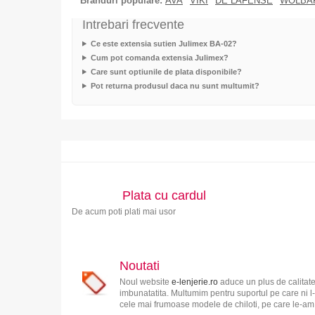
Branduri populare:
AVA
VIKI
DE LAFENSE
WOLBA
Intrebari frecvente
Ce este extensia sutien Julimex BA-02?
Cum pot comanda extensia Julimex?
Care sunt optiunile de plata disponibile?
Pot returna produsul daca nu sunt multumit?
Plata cu cardul
De acum poti plati mai usor
Noutati
Noul website
e-lenjerie.ro
aduce un plus de calitate
imbunatatita. Multumim pentru suportul pe care ni l-
cele mai frumoase modele de chiloti, pe care le-am s