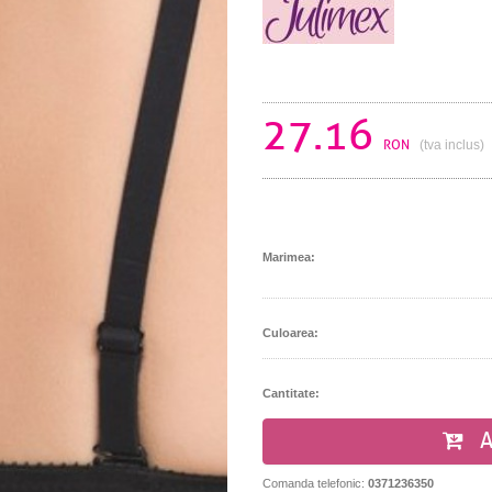
27.16
RON
(tva inclus)
Marimea:
Culoarea:
Cantitate:
A
Comanda telefonic:
0371236350