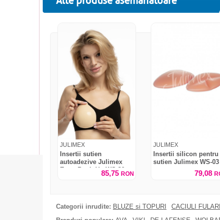
Alte produse asemanatoare
JULIMEX
JULIMEX
Insertii sutien
Insertii silicon pentru
autoadezive Julimex
sutien Julimex WS-03
Extra Push-Up WS-30
85,75
79,08
RON
R
Categorii inrudite:
BLUZE si TOPURI
CACIULI FULA