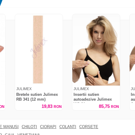
JULIMEX
JULIMEX
J
Bretele sutien Julimex
Insertii sutien
In
RB 341 (12 mm)
autoadezive Julimex
au
WS-31
J
19,83
85,75
ON
RON
RON
RE MANUSI
CHILOTI
CIORAPI
COLANTI
CORSETE