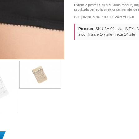
Extensie pentru sutien cu doua randuri, dis
si utilizata pentru largirea circumferintei de
Compozitie: 80% Poliester, 20% Elastan
Pe scurt:
SKU BA-02 · JULIMEX · AC
stoc · livrare 1-7 zile · retur 14 zile