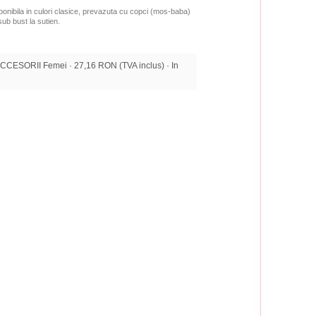
ponibila in culori clasice, prevazuta cu copci (mos-baba)
 sub bust la sutien.
CESORII Femei · 27,16 RON (TVA inclus) · In