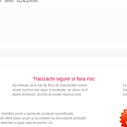
R
GAIA
VENEZIANA
Tranzactii sigure si fara risc
Nu trebuie sa-ti mai fie frica de tranzactiile online,
Li
acum sunt tot mai sigur si protejate, iar daca nu-ti
li
place produsul, acesta se poate returna usor.
po
 clientilor printr-o gama de produse semnificativ
ati oferit pana acum si va invitam sa descoperiti probabil
electat cu grija special pentru voi.