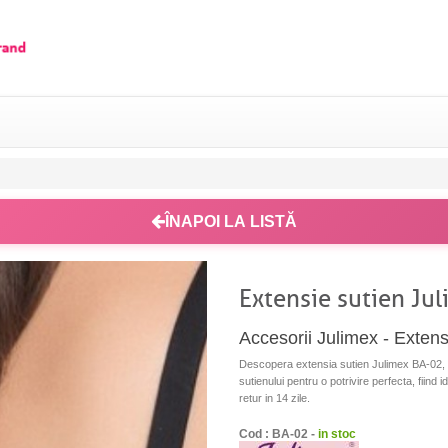
ÎNAPOI LA LISTĂ
Extensie sutien Jul
Accesorii Julimex - Extens
Descopera extensia sutien Julimex BA-02, u
sutienului pentru o potrivire perfecta, fiind 
retur in 14 zile.
Cod : BA-02 -
in stoc