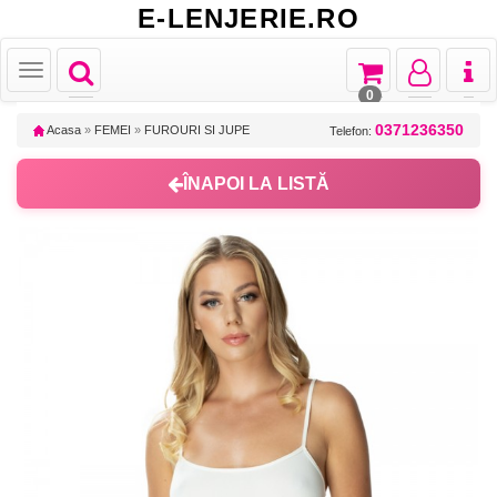
E-LENJERIE.RO
Toggle
Toggle
Toggle
Toggl
Toggle
navigation
navigation
navigation
naviga
navigation
0
0371236350
Acasa
»
FEMEI
»
FUROURI SI JUPE
Telefon:
ÎNAPOI LA LISTĂ