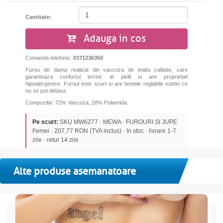
Cantitate:
Adauga in cos
Comanda telefonic:
0371236350
Furou de dama realizat din vascoza de inalta calitate, care
garanteaza confortul termic al pielii si are proprietati
hipoalergenice. Furoul este scurt si are bretele reglabile subtiri ce
nu se pot detasa.
Compozitie: 72% Vascoza, 28% Poliamida
Pe scurt:
SKU MW6277 · MEWA · FUROURI SI JUPE
Femei · 207,77 RON (TVA inclus) · In stoc · livrare 1-7
zile · retur 14 zile
Alte produse asemanatoare