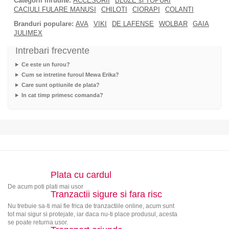
Categorii inrudite:
ACCESORII
BLUZE si TOPURI
CACIULI FULARE MANUSI
CHILOTI
CIORAPI
COLANTI
Branduri populare:
AVA
VIKI
DE LAFENSE
WOLBAR
GAIA
JULIMEX
Intrebari frecvente
Ce este un furou?
Cum se intretine furoul Mewa Erika?
Care sunt optiunile de plata?
In cat timp primesc comanda?
Plata cu cardul
De acum poti plati mai usor
Tranzactii sigure si fara risc
Nu trebuie sa-ti mai fie frica de tranzactiile online, acum sunt
tot mai sigur si protejate, iar daca nu-ti place produsul, acesta
se poate returna usor.