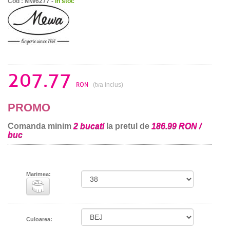
Cod : MW6277 -
in stoc
207.77
RON
(tva inclus)
PROMO
Comanda minim
2 bucati
la pretul de
186.99 RON /
buc
Marimea:
Culoarea: