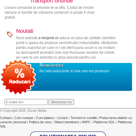
Transport oriunde
Livram comanda ta oriunde te-ai afla. Costul de livrare
variaza in functie de valoarea comenzii si poate fi chiar
gratuit.
Noutati
Noul website
e-lenjerie.ro
aduce un plus de calitate clientilor
printr-o gama de produse semnificativ imbunatatita. Multumim
pentru suportul pe care ni l-ati oferit pana acum si va invitam
sa descoperiti probabil cele mai frumoase modele de chiloti,
pe care le-am selectat cu grija special pentru voi.
Newsletter
Nu rata reducerile si cele mai noi produse!
© Copyright 2026, Duras Media
Contact
|
Cum cumpar
|
Cum platesc
|
Livrare
|
Termeni si conditii
|
Prelucrarea datelor cu
caracter personal
|
Politica de retur
|
Sfaturi intretinere
|
ANPC
|
Platforma SOL
|
Platforma
SAL