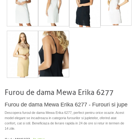
Furou de dama Mewa Erika 6277
Furou de dama Mewa Erika 6277 - Furouri si jupe
Descopera furoul de dama Mewa Erika 6277, perfect pentru orice ocazie. Acest
model elegant se incadreaza in categoria furourilor si jupletelor, oferind atat
confort, cat si stil. Beneficiaza de livrare rapida in 24 de ore si retur in termen de
14 zile.