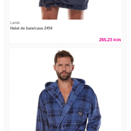
LandL
Halat de baie/casa 2454
265,23
RON