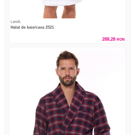
LandL
Halat de baie/casa 2521
288,28
RON