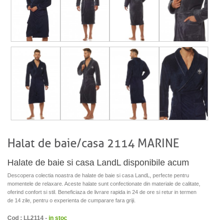
Halat de baie/casa 2114 MARINE
Halate de baie si casa LandL disponibile acum
Descopera colectia noastra de halate de baie si casa LandL, perfecte pentru
momentele de relaxare. Aceste halate sunt confectionate din materiale de calitate,
oferind confort si stil. Beneficiaza de livrare rapida in 24 de ore si retur in termen
de 14 zile, pentru o experienta de cumparare fara griji.
Cod : LL2114 -
in stoc