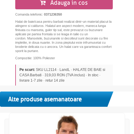
Adauga in cos
Comanda telefonic:
0371236350
Halat de baie/casa pentru barbati realizat dintr-un material placut la
atingere si calduros. Halatul are aspect modern, maneca lunga
finisata cu manseta, guler tip sal, este prevazut cu buzunare
aplicate pe partea frontala si se leaga in talie cu un
cordon. Mansetele, buzunarele si decolteul sunt decorate cu fire
impletite, in doua nuante. In zona pieptului este infrumusetat cu
broderie delicata cu o ancora. Un halat care va garanteaza confort
sporit la purtare.
Compozitie: 100% Poliester
Pe scurt:
SKU LL2114 · LandL · HALATE DE BAIE si
CASA Barbati · 319,03 RON (TVA inclus) · In stoc ·
livrare 1-7 zile · retur 14 zile
Alte produse asemanatoare