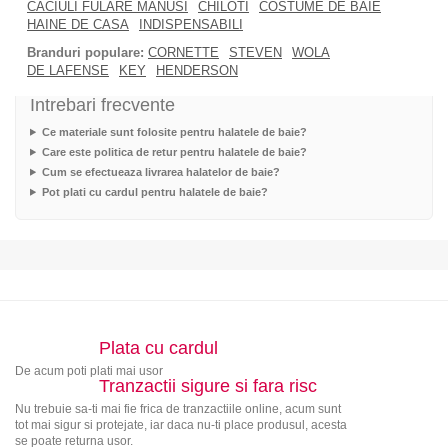
CACIULI FULARE MANUSI
CHILOTI
COSTUME DE BAIE
HAINE DE CASA
INDISPENSABILI
Branduri populare:
CORNETTE
STEVEN
WOLA
DE LAFENSE
KEY
HENDERSON
Intrebari frecvente
Ce materiale sunt folosite pentru halatele de baie?
Care este politica de retur pentru halatele de baie?
Cum se efectueaza livrarea halatelor de baie?
Pot plati cu cardul pentru halatele de baie?
Plata cu cardul
De acum poti plati mai usor
Tranzactii sigure si fara risc
Nu trebuie sa-ti mai fie frica de tranzactiile online, acum sunt
tot mai sigur si protejate, iar daca nu-ti place produsul, acesta
se poate returna usor.