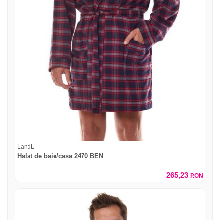
LandL
Halat de baie/casa 2470 BEN
265,23
RON