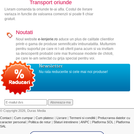
Transport oriunde
Livram comanda ta oriunde te-ai afla. Costul de livrare
variaza in functie de valoarea comenzii si poate fi chiar
gratuit.
Noutati
Noul website
e-lenjerie.ro
aduce un plus de calitate clientilor
printr-o gama de produse semnificativ imbunatatita. Multumim
pentru suportul pe care ni l-ati oferit pana acum si va invitam
sa descoperiti probabil cele mai frumoase modele de chiloti,
pe care le-am selectat cu grija special pentru voi.
Newsletter
Nu rata reducerile si cele mai noi produse!
© Copyright 2026, Duras Media
Contact
|
Cum cumpar
|
Cum platesc
|
Livrare
|
Termeni si conditii
|
Prelucrarea datelor cu
caracter personal
|
Politica de retur
|
Sfaturi intretinere
|
ANPC
|
Platforma SOL
|
Platforma
SAL