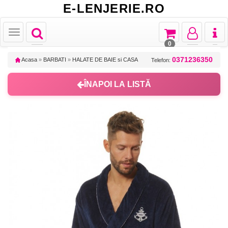
E-LENJERIE.RO
Toggle
Toggle
Toggle
Toggl
Toggle
navigation
navigation
navigation
naviga
navigation
0
0371236350
Acasa
»
BARBATI
»
HALATE DE BAIE si CASA
Telefon:
ÎNAPOI LA LISTĂ