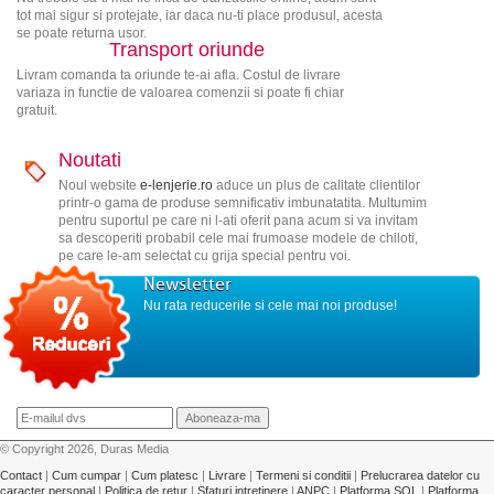
tot mai sigur si protejate, iar daca nu-ti place produsul, acesta
se poate returna usor.
Transport oriunde
Livram comanda ta oriunde te-ai afla. Costul de livrare
variaza in functie de valoarea comenzii si poate fi chiar
gratuit.
Noutati
Noul website
e-lenjerie.ro
aduce un plus de calitate clientilor
printr-o gama de produse semnificativ imbunatatita. Multumim
pentru suportul pe care ni l-ati oferit pana acum si va invitam
sa descoperiti probabil cele mai frumoase modele de chiloti,
pe care le-am selectat cu grija special pentru voi.
Newsletter
Nu rata reducerile si cele mai noi produse!
© Copyright 2026, Duras Media
Contact
|
Cum cumpar
|
Cum platesc
|
Livrare
|
Termeni si conditii
|
Prelucrarea datelor cu
caracter personal
|
Politica de retur
|
Sfaturi intretinere
|
ANPC
|
Platforma SOL
|
Platforma