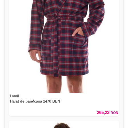
LandL
Halat de baie/casa 2470 BEN
265,23
RON