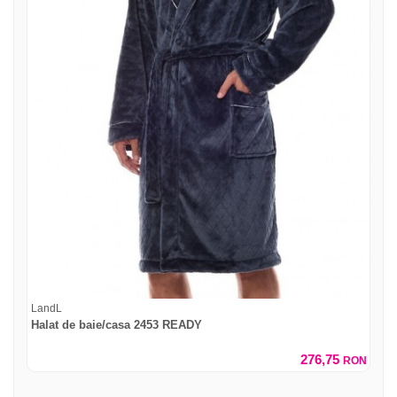
LandL
Halat de baie/casa 2453 READY
276,75
RON