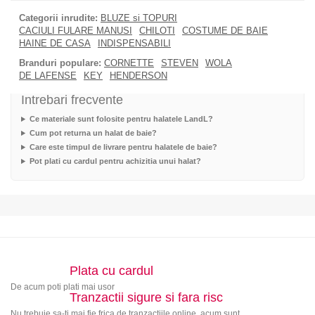
Categorii inrudite:
BLUZE si TOPURI
CACIULI FULARE MANUSI
CHILOTI
COSTUME DE BAIE
HAINE DE CASA
INDISPENSABILI
Branduri populare:
CORNETTE
STEVEN
WOLA
DE LAFENSE
KEY
HENDERSON
Intrebari frecvente
Ce materiale sunt folosite pentru halatele LandL?
Cum pot returna un halat de baie?
Care este timpul de livrare pentru halatele de baie?
Pot plati cu cardul pentru achizitia unui halat?
Plata cu cardul
De acum poti plati mai usor
Tranzactii sigure si fara risc
Nu trebuie sa-ti mai fie frica de tranzactiile online, acum sunt