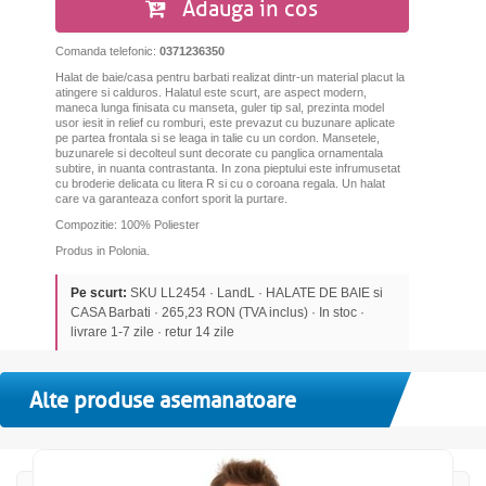
Adauga in cos
Comanda telefonic:
0371236350
Halat de baie/casa pentru barbati realizat dintr-un material placut la
atingere si calduros. Halatul este scurt, are aspect modern,
maneca lunga finisata cu manseta, guler tip sal, prezinta model
usor iesit in relief cu romburi, este prevazut cu buzunare aplicate
pe partea frontala si se leaga in talie cu un cordon. Mansetele,
buzunarele si decolteul sunt decorate cu panglica ornamentala
subtire, in nuanta contrastanta. In zona pieptului este infrumusetat
cu broderie delicata cu litera R si cu o coroana regala. Un halat
care va garanteaza confort sporit la purtare.
Compozitie: 100% Poliester
Produs in Polonia.
Pe scurt:
SKU LL2454 · LandL · HALATE DE BAIE si
CASA Barbati · 265,23 RON (TVA inclus) · In stoc ·
livrare 1-7 zile · retur 14 zile
Alte produse asemanatoare