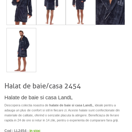
Halat de baie/casa 2454
Halate de baie si casa LandL
Descopera colectia noastra de
halate de baie si casa LandL
, ideale pentru a
adauga un plus de confort si stil in fiecare zi. Aceste halate sunt confectionate din
materiale de calitate, oferind o senzatie placuta la atingere. Beneficiaza de livrare
rapida in 24 de ore si retur in 14 zile, pentru o experienta de cumparare fara griji.
Cod : LL2454 -
in stoc