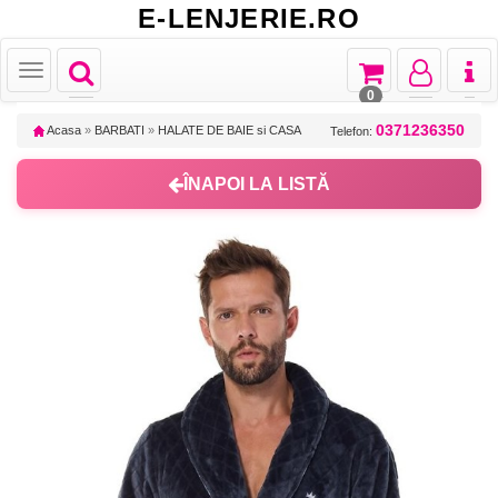
E-LENJERIE.RO
Toggle
Toggle
Toggle
Toggl
Toggle
navigation
navigation
navigation
naviga
navigation
0
0371236350
Acasa
»
BARBATI
»
HALATE DE BAIE si CASA
Telefon:
ÎNAPOI LA LISTĂ