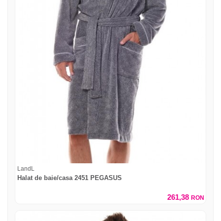
LandL
Halat de baie/casa 2451 PEGASUS
261,38
RON