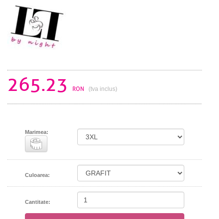
265.23
RON
(tva inclus)
Marimea:
Culoarea:
Cantitate: