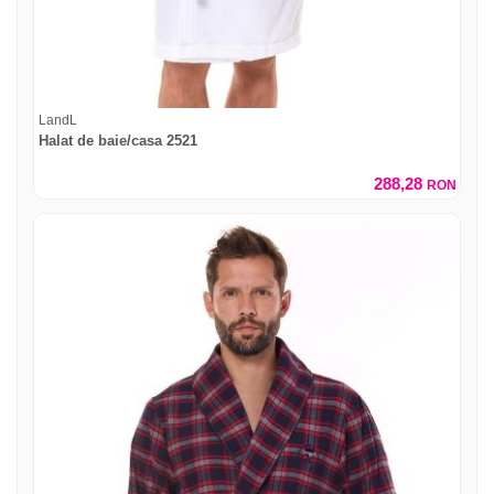
LandL
Halat de baie/casa 2521
288,28
RON