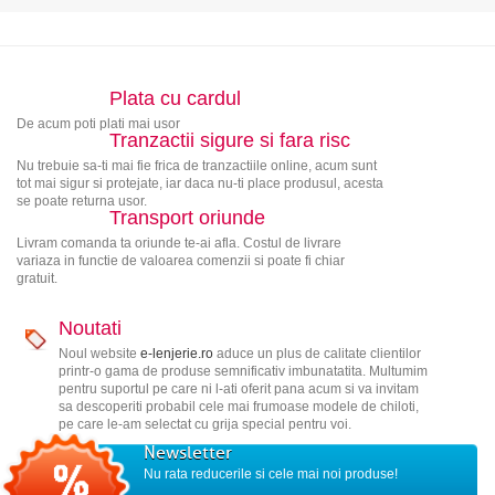
Plata cu cardul
De acum poti plati mai usor
Tranzactii sigure si fara risc
Nu trebuie sa-ti mai fie frica de tranzactiile online, acum sunt
tot mai sigur si protejate, iar daca nu-ti place produsul, acesta
se poate returna usor.
Transport oriunde
Livram comanda ta oriunde te-ai afla. Costul de livrare
variaza in functie de valoarea comenzii si poate fi chiar
gratuit.
Noutati
Noul website
e-lenjerie.ro
aduce un plus de calitate clientilor
printr-o gama de produse semnificativ imbunatatita. Multumim
pentru suportul pe care ni l-ati oferit pana acum si va invitam
sa descoperiti probabil cele mai frumoase modele de chiloti,
pe care le-am selectat cu grija special pentru voi.
Newsletter
Nu rata reducerile si cele mai noi produse!