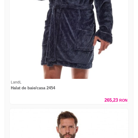
LandL
Halat de baie/casa 2454
265,23
RON