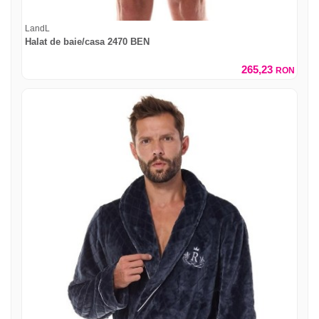
LandL
Halat de baie/casa 2470 BEN
265,23
RON