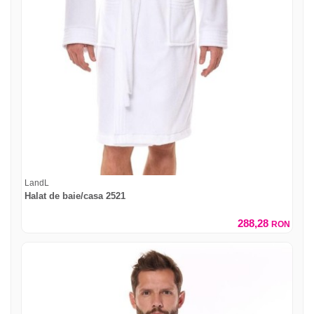
LandL
Halat de baie/casa 2521
288,28
RON