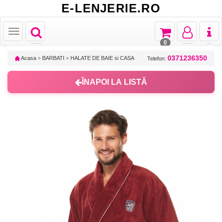
E-LENJERIE.RO
Toggle
Toggle
Toggle
Toggl
Toggle
navigation
navigation
navigation
naviga
navigation
0
0371236350
Acasa
»
BARBATI
»
HALATE DE BAIE si CASA
Telefon:
ÎNAPOI LA LISTĂ