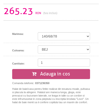
265.23
RON
(tva inclus)
Marimea:
Culoarea:
Cantitate:
Adauga in cos
Comanda telefonic:
0371236350
Halat de baie/casa pentru fetite realizat din tesatura moale, pufoasa
si placuta la atingere.
Halatul are maneca lunga, gluga, este
prevazut cu buzunare laterale, se leaga in talie cu un cordon si
este infrumusetat in zona pieptului cu inscriptia brodata "Love".
Un
halat de baie menit sa ii confere copilului tau un maxim de confort.