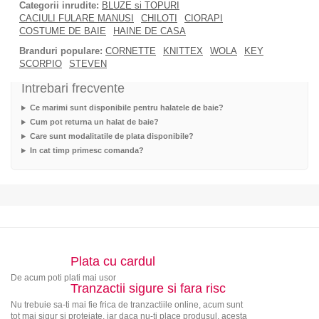
Categorii inrudite:
BLUZE si TOPURI
CACIULI FULARE MANUSI
CHILOTI
CIORAPI
COSTUME DE BAIE
HAINE DE CASA
Branduri populare:
CORNETTE
KNITTEX
WOLA
KEY
SCORPIO
STEVEN
Intrebari frecvente
Ce marimi sunt disponibile pentru halatele de baie?
Cum pot returna un halat de baie?
Care sunt modalitatile de plata disponibile?
In cat timp primesc comanda?
Plata cu cardul
De acum poti plati mai usor
Tranzactii sigure si fara risc
Nu trebuie sa-ti mai fie frica de tranzactiile online, acum sunt
tot mai sigur si protejate, iar daca nu-ti place produsul, acesta