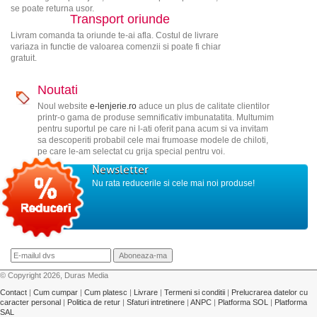
se poate returna usor.
Transport oriunde
Livram comanda ta oriunde te-ai afla. Costul de livrare
variaza in functie de valoarea comenzii si poate fi chiar
gratuit.
Noutati
Noul website
e-lenjerie.ro
aduce un plus de calitate clientilor
printr-o gama de produse semnificativ imbunatatita. Multumim
pentru suportul pe care ni l-ati oferit pana acum si va invitam
sa descoperiti probabil cele mai frumoase modele de chiloti,
pe care le-am selectat cu grija special pentru voi.
Newsletter
Nu rata reducerile si cele mai noi produse!
© Copyright 2026, Duras Media
Contact
|
Cum cumpar
|
Cum platesc
|
Livrare
|
Termeni si conditii
|
Prelucrarea datelor cu
caracter personal
|
Politica de retur
|
Sfaturi intretinere
|
ANPC
|
Platforma SOL
|
Platforma
SAL