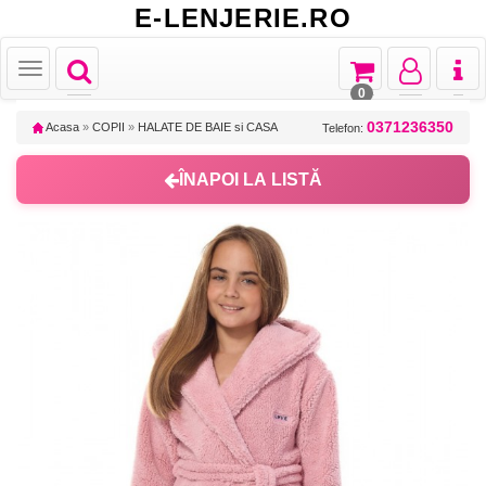
E-LENJERIE.RO
Toggle
Toggle
Toggle
Toggl
Toggle
navigation
navigation
navigation
naviga
navigation
0
0371236350
Acasa
»
COPII
»
HALATE DE BAIE si CASA
Telefon:
ÎNAPOI LA LISTĂ