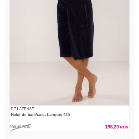
DE LAFENSE
Halat de baie/casa Lampas 425
198,20
396,40
RON
RON