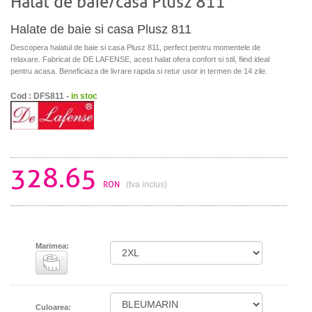
Halat de baie/casa Plusz 811
Halate de baie si casa Plusz 811
Descopera halatul de baie si casa Plusz 811, perfect pentru momentele de
relaxare. Fabricat de DE LAFENSE, acest halat ofera confort si stil, fiind ideal
pentru acasa. Beneficiaza de livrare rapida si retur usor in termen de 14 zile.
Cod : DFS811 -
in stoc
328.65
RON
(tva inclus)
Marimea:
Culoarea: