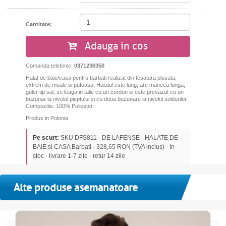
Cantitate:
Adauga in cos
Comanda telefonic:
0371236350
Halat de baie/casa pentru barbati realizat din tesatura plusata,
extrem de moale si pufoasa. Halatul este lung, are maneca lunga,
guler tip sal, se leaga in talie cu un cordon si
este prevazut cu un
buzunar la nivelul pieptului si cu doua buzunare la nivelul soldurilor.
Compozitie: 100% Poliester
Produs in Polonia
Pe scurt:
SKU DFS811 · DE LAFENSE · HALATE DE
BAIE si CASA Barbati · 328,65 RON (TVA inclus) · In
stoc · livrare 1-7 zile · retur 14 zile
Alte produse asemanatoare