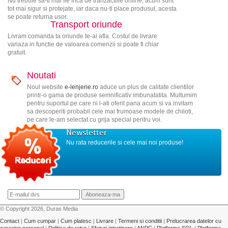
Nu trebuie sa-ti mai fie frica de tranzactiile online, acum sunt
tot mai sigur si protejate, iar daca nu-ti place produsul, acesta
se poate returna usor.
Transport oriunde
Livram comanda ta oriunde te-ai afla. Costul de livrare
variaza in functie de valoarea comenzii si poate fi chiar
gratuit.
Noutati
Noul website
e-lenjerie.ro
aduce un plus de calitate clientilor
printr-o gama de produse semnificativ imbunatatita. Multumim
pentru suportul pe care ni l-ati oferit pana acum si va invitam
sa descoperiti probabil cele mai frumoase modele de chiloti,
pe care le-am selectat cu grija special pentru voi.
Newsletter
Nu rata reducerile si cele mai noi produse!
© Copyright 2026, Duras Media
Contact
|
Cum cumpar
|
Cum platesc
|
Livrare
|
Termeni si conditii
|
Prelucrarea datelor cu
caracter personal
|
Politica de retur
|
Sfaturi intretinere
|
ANPC
|
Platforma SOL
|
Platforma