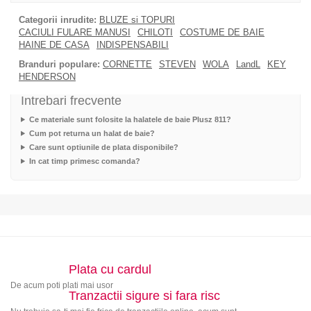
Categorii inrudite:
BLUZE si TOPURI
CACIULI FULARE MANUSI
CHILOTI
COSTUME DE BAIE
HAINE DE CASA
INDISPENSABILI
Branduri populare:
CORNETTE
STEVEN
WOLA
LandL
KEY
HENDERSON
Intrebari frecvente
Ce materiale sunt folosite la halatele de baie Plusz 811?
Cum pot returna un halat de baie?
Care sunt optiunile de plata disponibile?
In cat timp primesc comanda?
Plata cu cardul
De acum poti plati mai usor
Tranzactii sigure si fara risc